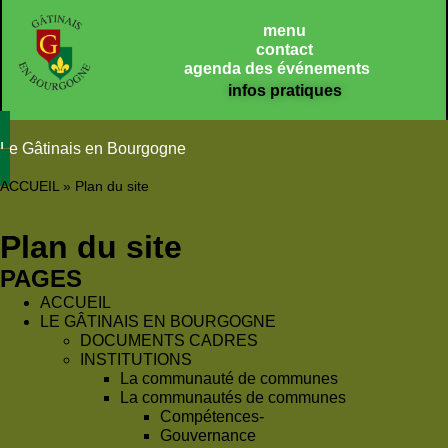
Panneau de gestion des cookies
menu
contact
agenda des événements
infos pratiques
Le Gâtinais en Bourgogne
ACCUEIL
»
Plan du site
Plan du site
PAGES
ACCUEIL
LE GÂTINAIS EN BOURGOGNE
DOCUMENTS CADRES
INSTITUTIONS
La communauté de communes
La communautés de communes
Compétences-
Gouvernance