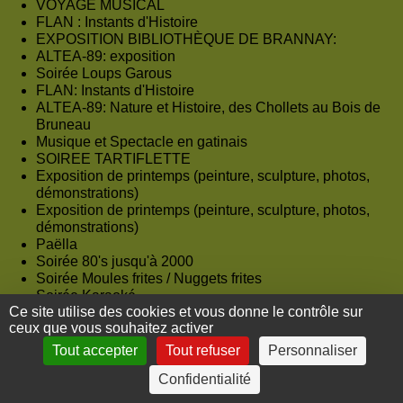
VOYAGE MUSICAL
FLAN : Instants d'Histoire
EXPOSITION BIBLIOTHÈQUE DE BRANNAY:
ALTEA-89: exposition
Soirée Loups Garous
FLAN: Instants d'Histoire
ALTEA-89: Nature et Histoire, des Chollets au Bois de
Bruneau
Musique et Spectacle en gatinais
SOIREE TARTIFLETTE
Exposition de printemps (peinture, sculpture, photos,
démonstrations)
Exposition de printemps (peinture, sculpture, photos,
démonstrations)
Paëlla
Soirée 80's jusqu'à 2000
Soirée Moules frites / Nuggets frites
Soirée Karaoké
Ce site utilise des cookies et vous donne le contrôle sur
Pièce de théâtre
ceux que vous souhaitez activer
ALTEA-89: " CHEMINS VERS... CHEMINS VERTS"
EXPOSITION À LA BIBLIOTHÈQUE DE BRANNAY
Tout accepter
Tout refuser
Personnaliser
REPAIR CAFÉ À DOMATS
Confidentialité
Nailly en scène: comédie "Et Dieu créa LES FANS "
FÊTE COMMUNALE DE CHÉROY