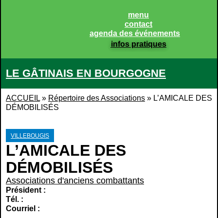
menu
contact
agenda des événements
infos pratiques
LE GÂTINAIS EN BOURGOGNE
ACCUEIL
»
Répertoire des Associations
»
L’AMICALE DES
DÉMOBILISÉS
VILLEBOUGIS
L’AMICALE DES
DÉMOBILISÉS
Associations d'anciens combattants
Président :
Tél. :
Courriel :