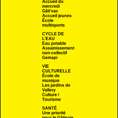
Accueil du
mercredi
Gâti’vac
Accueil jeunes
École
multisports
CYCLE DE
L’EAU
Eau potable
Assainissement
non-collectif
Gemapi
VIE
CULTURELLE
École de
musique
Les jardins de
Vallery
Culture /
Tourisme
SANTÉ
Une priorité
pour le Gâtinais