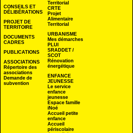
Territorial
CONSEILS ET
CRTE
DÉLIBÉRATIONS
Projet
Alimentaire
PROJET DE
Territorial
TERRITOIRE
URBANISME
DOCUMENTS
Mes démarches
CADRES
PLUI
SRADDET /
PUBLICATIONS
SCOT
Rénovation
ASSOCIATIONS
énergétique
Répertoire des
associations
ENFANCE
Demande de
JEUNESSE
subvention
Le service
enfance
jeunesse
Espace famille
iNoé
Accueil petite
enfance
Accueil
périscolaire