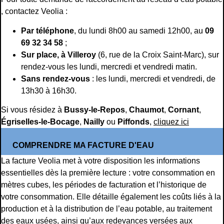
, contactez Veolia :
Par téléphone
, du lundi 8h00 au samedi 12h00, au
09
69 32 34 58
;
Sur place, à Villeroy
(6, rue de la Croix Saint-Marc), sur
rendez-vous les lundi, mercredi et vendredi matin.
Sans rendez-vous
: les lundi, mercredi et vendredi, de
13h30 à 16h30.
Si vous résidez à
Bussy-le-Repos
,
Chaumot
,
Cornant
,
Égriselles-le-Bocage
,
Nailly
ou
Piffonds
,
cliquez ici
COMPRENDRE MA FACTURE D'EAU
La facture Veolia met à votre disposition les informations
essentielles dès la première lecture : votre consommation en
mètres cubes, les périodes de facturation et l’historique de
votre consommation. Elle détaille également les coûts liés à la
production et à la distribution de l’eau potable, au traitement
des eaux usées, ainsi qu’aux redevances versées aux