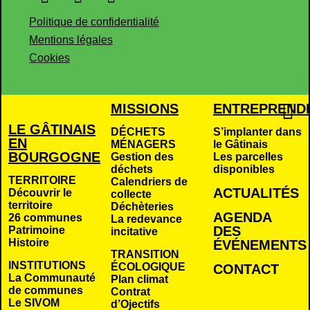
Politique de confidentialité
Mentions légales
Cookies
MISSIONS
ENTREPREND
LE GÂTINAIS
DÉCHETS
S’implanter dans
EN
MÉNAGERS
le Gâtinais
BOURGOGNE
Gestion des
Les parcelles
déchets
disponibles
TERRITOIRE
Calendriers de
ACTUALITÉS
Découvrir le
collecte
territoire
Déchèteries
AGENDA
26 communes
La redevance
DES
Patrimoine
incitative
Histoire
É
VÉNEMENTS
TRANSITION
INSTITUTIONS
ÉCOLOGIQUE
CONTACT
La Communauté
Plan climat
de communes
Contrat
Le SIVOM
d’Ojectifs