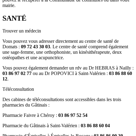
mairie.
SANTÉ
Trouver un médecin
Vous pouvez vous adresser directement au centre de santé de
Domats :
09 72 43 30 03
. Le centre de santé comprend également
une sage-femme, une orthophoniste, un kinésithérapeute, deux
ostéopathes et une acupunctrice.
Vous pouvez également demander un rdv au Dr HEBRAS à Nailly :
03 86 97 02 77
ou au Dr POPOVICI à Saint-Valérien :
03 86 88 60
12
.
Téléconsultation
Des cabines de téléconsultations sont accessibles dans les trois
pharmacies du Gâtinais :
Pharmacie Faivre à Chéroy :
03 86 97 52 54
Pharmacie du Gâtinais à Saint-Valérien :
03 86 88 60 04
Pharmacie d’Égriselles à Égriselles-le-Bocage :
03 86 86 00 30