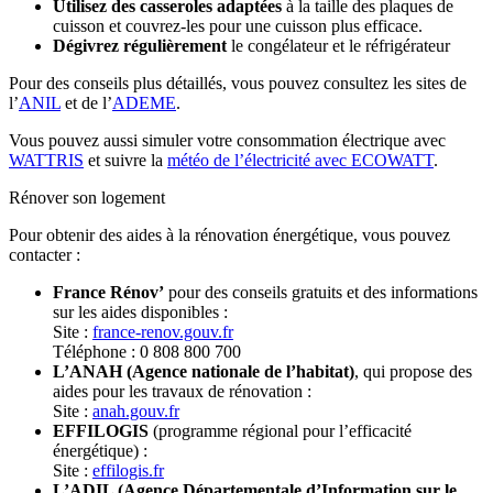
Utilisez des casseroles adaptées
à la taille des plaques de
cuisson et couvrez-les pour une cuisson plus efficace.
Dégivrez régulièrement
le congélateur et le réfrigérateur
Pour des conseils plus détaillés, vous pouvez consultez les sites de
l’
ANIL
et de l’
ADEME
.
Vous pouvez aussi simuler votre consommation électrique avec
WATTRIS
et suivre la
météo de l’électricité avec ECOWATT
.
Rénover son logement
Pour obtenir des aides à la rénovation énergétique, vous pouvez
contacter :
France Rénov’
pour des conseils gratuits et des informations
sur les aides disponibles :
Site :
france-renov.gouv.fr
Téléphone : 0 808 800 700
L’ANAH (Agence nationale de l’habitat)
, qui propose des
aides pour les travaux de rénovation :
Site :
anah.gouv.fr
EFFILOGIS
(programme régional pour l’efficacité
énergétique) :
Site :
effilogis.fr
L’ADIL (Agence Départementale d’Information sur le