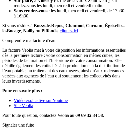
Sur place, à Villeroy
(6, rue de la Croix Saint-Marc), sur
rendez-vous les lundi, mercredi et vendredi matin.
Sans rendez-vous
: les lundi, mercredi et vendredi, de 13h30
à 16h30.
Si vous résidez à
Bussy-le-Repos
,
Chaumot
,
Cornant
,
Égriselles-
le-Bocage
,
Nailly
ou
Piffonds
,
cliquez ici
Comprendre ma facture d'eau
La facture Veolia met à votre disposition les informations essentielles
dès la première lecture : votre consommation en mètres cubes, les
périodes de facturation et l’historique de votre consommation. Elle
détaille également les coûts liés à la production et à la distribution de
l’eau potable, au traitement des eaux usées, ainsi qu’aux redevances
versées aux agences de l’eau qui soutiennent les collectivités dans
leurs investissements.
Pour en savoir plus :
Vidéo explicative sur Youtube
Site Veolia
Pour toute question, contactez Veolia au
09 69 32 34 58
.
Signaler une fuite