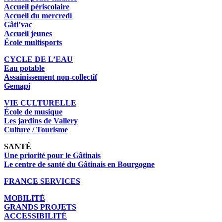
Accueil périscolaire
Accueil du mercredi
Gâti’vac
Accueil jeunes
École multisports
CYCLE DE L’EAU
Eau potable
Assainissement non-collectif
Gemapi
VIE CULTURELLE
École de musique
Les jardins de Vallery
Culture / Tourisme
SANTÉ
Une priorité pour le Gâtinais
Le centre de santé du Gâtinais en Bourgogne
FRANCE SERVICES
MOBILITÉ
GRANDS PROJETS
ACCESSIBILITÉ