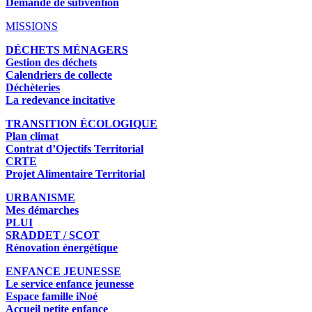
Demande de subvention
MISSIONS
DÉCHETS MÉNAGERS
Gestion des déchets
Calendriers de collecte
Déchèteries
La redevance incitative
TRANSITION ÉCOLOGIQUE
Plan climat
Contrat d’Ojectifs Territorial
CRTE
Projet Alimentaire Territorial
URBANISME
Mes démarches
PLUI
SRADDET / SCOT
Rénovation énergétique
ENFANCE JEUNESSE
Le service enfance jeunesse
Espace famille iNoé
Accueil petite enfance