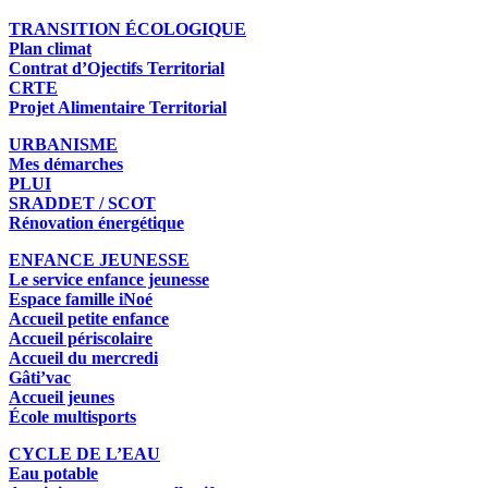
TRANSITION ÉCOLOGIQUE
Plan climat
Contrat d’Ojectifs Territorial
CRTE
Projet Alimentaire Territorial
URBANISME
Mes démarches
PLUI
SRADDET / SCOT
Rénovation énergétique
ENFANCE JEUNESSE
Le service enfance jeunesse
Espace famille iNoé
Accueil petite enfance
Accueil périscolaire
Accueil du mercredi
Gâti’vac
Accueil jeunes
École multisports
CYCLE DE L’EAU
Eau potable