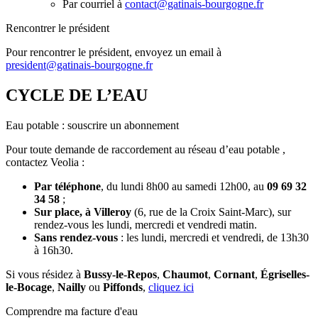
Par courriel à
contact@gatinais-bourgogne.fr
Rencontrer le président
Pour rencontrer le président, envoyez un email à
president@gatinais-bourgogne.fr
CYCLE DE L’EAU
Eau potable : souscrire un abonnement
Pour toute demande de raccordement au réseau d’eau potable ,
contactez Veolia :
Par téléphone
, du lundi 8h00 au samedi 12h00, au
09 69 32
34 58
;
Sur place, à Villeroy
(6, rue de la Croix Saint-Marc), sur
rendez-vous les lundi, mercredi et vendredi matin.
Sans rendez-vous
: les lundi, mercredi et vendredi, de 13h30
à 16h30.
Si vous résidez à
Bussy-le-Repos
,
Chaumot
,
Cornant
,
Égriselles-
le-Bocage
,
Nailly
ou
Piffonds
,
cliquez ici
Comprendre ma facture d'eau