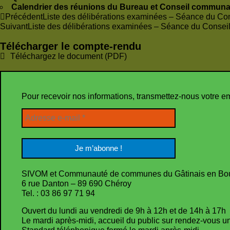
Calendrier des réunions du Bureau et Conseil communa
Précédent
Liste des délibérations examinées – Séance du C
Suivant
Liste des délibérations examinées – Séance du Conse
Télécharger le compte-rendu
Téléchargez le document (PDF)
Pour recevoir nos informations, transmettez-nous votre e
SIVOM et Communauté de communes du Gâtinais en Bo
6 rue Danton – 89 690 Chéroy
Tel. : 03 86 97 71 94
Ouvert du lundi au vendredi de 9h à 12h et de 14h à 17h
Le mardi après-midi, accueil du public sur rendez-vous 