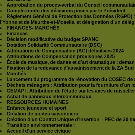
Approbation du procès-verbal du Conseil communautai
Compte-rendu des décisions prises par le Président
Règlement Général de Protection des Données (RGPD) : 
l’Yonne et de Meurthe-et-Moselle, et désignation d’un délé
FINANCES- MARCHÉS
Finances
Décision modificative du budget SPANC
Dotation Solidarité Communautaire (DSC)
Attributions de Compensation (AC) définitives 2024
Attributions de Compensation provisoires 2025
École de musique, de danse et d’art dramatique : dema
Fixation de la redevance d’assainissement de la ZA Sud
Marchés
Lancement du programme de rénovation du COSEC de S
Déchets ménagers : Attribution pour la fourniture
d’un l
GEMAPI : Attribution de l’étude sur les axes de ruissel
Achat de panneaux intercommunaux
RESSOURCES HUMAINES
Enfance jeunesse et sport
Création de postes saisonniers
Création d’un Contrat Unique d’Insertion – PEC de 30 h
Transition environnementale :
Accueil d’un service civique