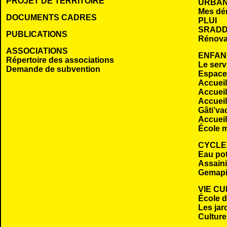
PROJET DE TERRITOIRE
URBAN
Mes dé
DOCUMENTS CADRES
PLUI
SRADD
PUBLICATIONS
Rénova
ASSOCIATIONS
ENFAN
Répertoire des associations
Le serv
Demande de subvention
Espace 
Accueil
Accueil
Accueil
Gâti’va
Accueil
École m
CYCLE
Eau po
Assaini
Gemap
VIE C
École 
Les jar
Culture