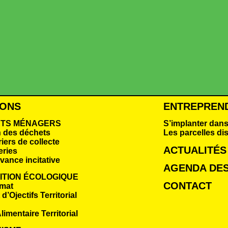
IONS
ENTREPREN
TS MÉNAGERS
S’implanter dans
n des déchets
Les parcelles di
iers de collecte
ACTUALITÉS
eries
vance incitative
AGENDA DES
ITION ÉCOLOGIQUE
CONTACT
imat
d’Ojectifs Territorial
limentaire Territorial