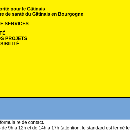
orité pour le Gâtinais
re de santé du Gâtinais en Bourgogne
E SERVICES
TÉ
S PROJETS
IBILITÉ
formulaire de contact
.
s de 9h à 12h et de 14h à 17h (attention, le standard est fermé l