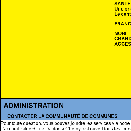
SANTÉ
Une pri
Le cent
FRANC
MOBILI
GRAND
ACCESS
ADMINISTRATION
CONTACTER LA COMMUNAUTÉ DE COMMUNES
Pour toute question, vous pouvez joindre les services via notre
L’accueil, situé 6, rue Danton à Chéroy, est ouvert tous les jour