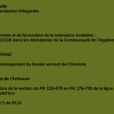
illy
ntacher-Villegardin
chets et de facturation de la redevance incitative :
 CCGB dans les déchèteries de la Communauté de l’Agglom
u SPANC
’aménagement du bassin versant de l’Orvanne
t de l’Artisanat
ture de la section du PK 152+670 au PK 178+700 de la ligne
obil’éco
n°1 du PLUi