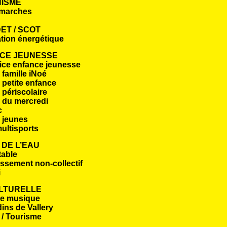
ISME
marches
ET / SCOT
tion énergétique
CE JEUNESSE
ice enfance jeunesse
famille iNoé
 petite enfance
 périscolaire
 du mercredi
c
 jeunes
ultisports
 DE L’EAU
table
ssement non-collectif
i
ULTURELLE
de musique
dins de Vallery
 / Tourisme