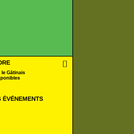
DRE
 le Gâtinais
sponibles
 É
VÉNEMENTS