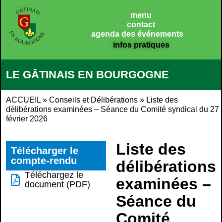
menu
contact
agenda des événements
infos pratiques
LE GÂTINAIS EN BOURGOGNE
ACCUEIL
»
Conseils et Délibérations
»
Liste des
délibérations examinées – Séance du Comité syndical du 27
février 2026
Liste des
Télécharger le
compte-rendu
délibérations
Téléchargez le
examinées –
document (PDF)
Séance du
Comité