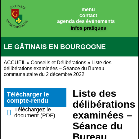
Panneau de gestion des cookies
menu
contact
agenda des événements
infos pratiques
LE GÂTINAIS EN BOURGOGNE
ACCUEIL
»
Conseils et Délibérations
»
Liste des
délibérations examinées – Séance du Bureau
communautaire du 2 décembre 2022
Liste des
Télécharger le
compte-rendu
délibérations
Téléchargez le
examinées –
document (PDF)
Séance du
Bureau