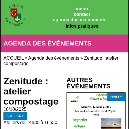
Panneau de gestion des cookies
menu
contact
agenda des événements
infos pratiques
AGENDA DES ÉVÉNEMENTS
ACCUEIL
»
Agenda des événements
»
Zenitude : atelier
compostage
Zenitude :
AUTRES
ÉVÉNEMENTS
atelier
NAILLY
compostage
18/10/2025
SUBLIGNY
Ateliers de 14h30 à 16h30