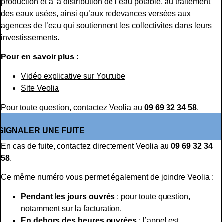
production et à la distribution de l’eau potable, au traitement
des eaux usées, ainsi qu’aux redevances versées aux
agences de l’eau qui soutiennent les collectivités dans leurs
investissements.
Pour en savoir plus :
Vidéo explicative sur Youtube
Site Veolia
Pour toute question, contactez Veolia au
09 69 32 34 58
.
SIGNALER UNE FUITE
En cas de fuite, contactez directement Veolia au
09 69 32 34
58
.
Ce même numéro vous permet également de joindre Veolia :
Pendant les jours ouvrés
: pour toute question,
notamment sur la facturation.
En dehors des heures ouvrées
: l’appel est