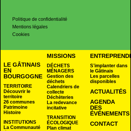
Politique de confidentialité
Mentions légales
Cookies
MISSIONS
ENTREPREND
LE GÂTINAIS
DÉCHETS
S’implanter dans
EN
MÉNAGERS
le Gâtinais
BOURGOGNE
Gestion des
Les parcelles
déchets
disponibles
TERRITOIRE
Calendriers de
ACTUALITÉS
Découvrir le
collecte
territoire
Déchèteries
AGENDA
26 communes
La redevance
DES
Patrimoine
incitative
Histoire
É
VÉNEMENTS
TRANSITION
INSTITUTIONS
ÉCOLOGIQUE
CONTACT
La Communauté
Plan climat