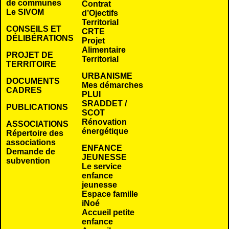
de communes
Contrat
Le SIVOM
d’Ojectifs
Territorial
CONSEILS ET
CRTE
DÉLIBÉRATIONS
Projet
Alimentaire
PROJET DE
Territorial
TERRITOIRE
URBANISME
DOCUMENTS
Mes démarches
CADRES
PLUI
SRADDET /
PUBLICATIONS
SCOT
Rénovation
ASSOCIATIONS
énergétique
Répertoire des
associations
ENFANCE
Demande de
JEUNESSE
subvention
Le service
enfance
jeunesse
Espace famille
iNoé
Accueil petite
enfance