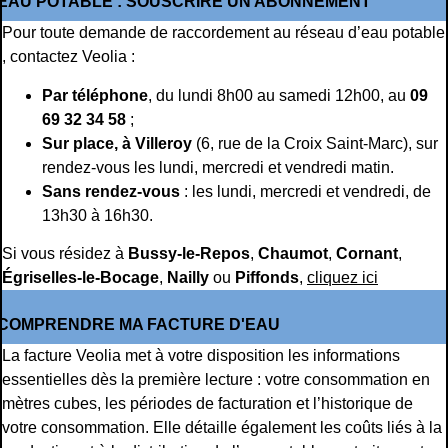
EAU POTABLE : SOUSCRIRE UN ABONNEMENT
Pour toute demande de raccordement au réseau d’eau potable
, contactez Veolia :
Par téléphone
, du lundi 8h00 au samedi 12h00, au
09
69 32 34 58
;
Sur place, à Villeroy
(6, rue de la Croix Saint-Marc), sur
rendez-vous les lundi, mercredi et vendredi matin.
Sans rendez-vous
: les lundi, mercredi et vendredi, de
13h30 à 16h30.
Si vous résidez à
Bussy-le-Repos
,
Chaumot
,
Cornant
,
Égriselles-le-Bocage
,
Nailly
ou
Piffonds
,
cliquez ici
COMPRENDRE MA FACTURE D'EAU
La facture Veolia met à votre disposition les informations
essentielles dès la première lecture : votre consommation en
mètres cubes, les périodes de facturation et l’historique de
votre consommation. Elle détaille également les coûts liés à la