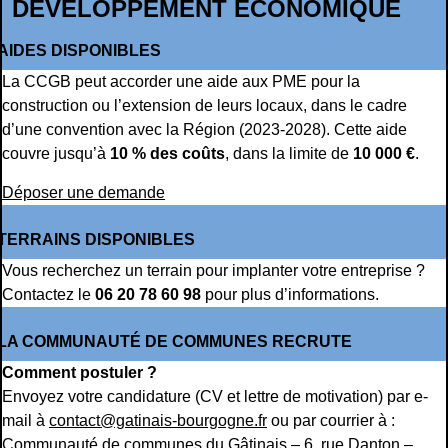
DÉVELOPPEMENT ÉCONOMIQUE
AIDES DISPONIBLES
La CCGB peut accorder une aide aux PME pour la
construction ou l’extension de leurs locaux, dans le cadre
d’une convention avec la Région (2023-2028). Cette aide
couvre jusqu’à
10 % des coûts
, dans la limite de
10 000 €
.
Déposer une demande
TERRAINS DISPONIBLES
Vous recherchez un terrain pour implanter votre entreprise ?
Contactez le
06 20 78 60 98
pour plus d’informations.
LA COMMUNAUTÉ DE COMMUNES RECRUTE
Comment postuler ?
Envoyez votre candidature (CV et lettre de motivation) par e-
mail à
contact@gatinais-bourgogne.fr
ou par courrier à :
Communauté de communes du Gâtinais – 6, rue Danton –