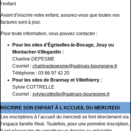
l’enfant
Avant d’inscrire votre enfant, assurez-vous que toutes vos
factures sont à jour.
Pour toute information, vous pouvez contacter :
Pour les sites d’Égriselles-le-Bocage, Jouy ou
Montacher-Villegardin :
Charline DEPESME
Courriel :
charlinedepesme@gatinais-bourgogne.fr
Téléphone : 03 86 97 42 20
Pour les sites de Brannay et Villethierry :
Sylvie COTTRELLE
Courriel :
sylviecottrelle@gatinais-bourgogne.fr
INSCRIRE SON ENFANT À L’ACCUEIL DU MERCREDI
Les inscriptions à l’accueil du mercredi se font directement via
l’espace famille iNoé. Toutefois, pour une première inscription,
il est nécessaire de constituer un dossier au préalable.