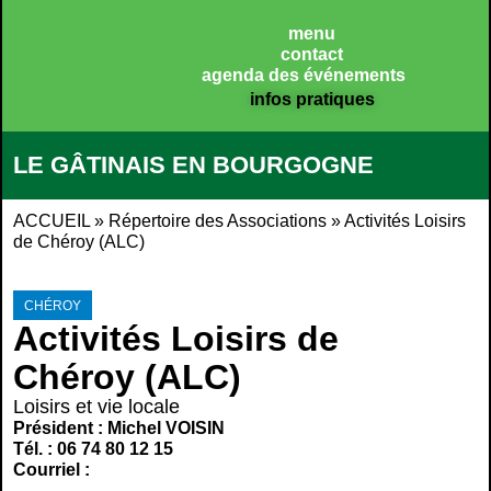
menu
contact
agenda des événements
infos pratiques
LE GÂTINAIS EN BOURGOGNE
ACCUEIL
»
Répertoire des Associations
»
Activités Loisirs
de Chéroy (ALC)
CHÉROY
Activités Loisirs de
Chéroy (ALC)
Loisirs et vie locale
Président : Michel VOISIN
Tél. : 06 74 80 12 15
Courriel :