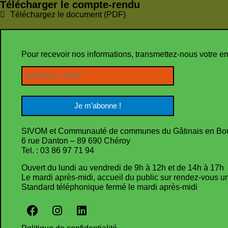
Télécharger le compte-rendu
Téléchargez le document (PDF)
Pour recevoir nos informations, transmettez-nous votre e
SIVOM et Communauté de communes du Gâtinais en Bo
6 rue Danton – 89 690 Chéroy
Tel. : 03 86 97 71 94
Ouvert du lundi au vendredi de 9h à 12h et de 14h à 17h
Le mardi après-midi, accueil du public sur rendez-vous 
Standard téléphonique fermé le mardi après-midi