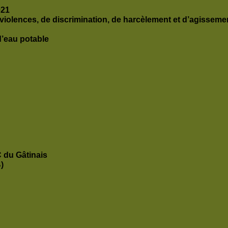
021
 violences, de discrimination, de harcèlement et d’agisseme
 d’eau potable
C du Gâtinais
)