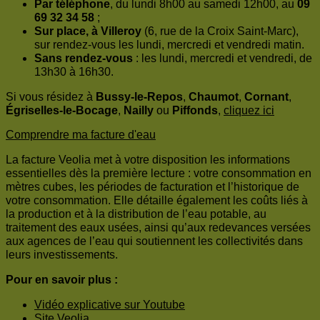
Par téléphone
, du lundi 8h00 au samedi 12h00, au
09
69 32 34 58
;
Sur place, à Villeroy
(6, rue de la Croix Saint-Marc),
sur rendez-vous les lundi, mercredi et vendredi matin.
Sans rendez-vous
: les lundi, mercredi et vendredi, de
13h30 à 16h30.
Si vous résidez à
Bussy-le-Repos
,
Chaumot
,
Cornant
,
Égriselles-le-Bocage
,
Nailly
ou
Piffonds
,
cliquez ici
Comprendre ma facture d'eau
La facture Veolia met à votre disposition les informations
essentielles dès la première lecture : votre consommation en
mètres cubes, les périodes de facturation et l’historique de
votre consommation. Elle détaille également les coûts liés à
la production et à la distribution de l’eau potable, au
traitement des eaux usées, ainsi qu’aux redevances versées
aux agences de l’eau qui soutiennent les collectivités dans
leurs investissements.
Pour en savoir plus :
Vidéo explicative sur Youtube
Site Veolia