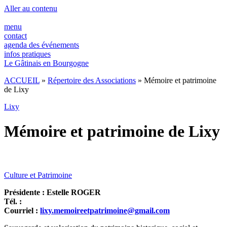
Panneau de gestion des cookies
Aller au contenu
menu
contact
agenda des événements
infos pratiques
Le Gâtinais en Bourgogne
ACCUEIL
»
Répertoire des Associations
»
Mémoire et patrimoine
de Lixy
Lixy
Mémoire et patrimoine de Lixy
Culture et Patrimoine
Présidente : Estelle ROGER
Tél. :
Courriel :
lixy.memoireetpatrimoine@gmail.com