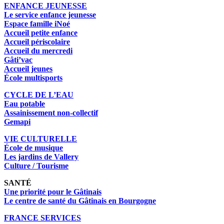
ENFANCE JEUNESSE
Le service enfance jeunesse
Espace famille iNoé
Accueil petite enfance
Accueil périscolaire
Accueil du mercredi
Gâti’vac
Accueil jeunes
École multisports
CYCLE DE L’EAU
Eau potable
Assainissement non-collectif
Gemapi
VIE CULTURELLE
École de musique
Les jardins de Vallery
Culture / Tourisme
SANTÉ
Une priorité pour le Gâtinais
Le centre de santé du Gâtinais en Bourgogne
FRANCE SERVICES