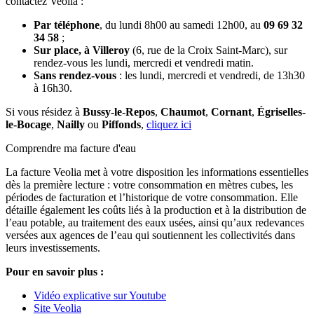
contactez Veolia :
Par téléphone
, du lundi 8h00 au samedi 12h00, au
09 69 32
34 58
;
Sur place, à Villeroy
(6, rue de la Croix Saint-Marc), sur
rendez-vous les lundi, mercredi et vendredi matin.
Sans rendez-vous
: les lundi, mercredi et vendredi, de 13h30
à 16h30.
Si vous résidez à
Bussy-le-Repos
,
Chaumot
,
Cornant
,
Égriselles-
le-Bocage
,
Nailly
ou
Piffonds
,
cliquez ici
Comprendre ma facture d'eau
La facture Veolia met à votre disposition les informations essentielles
dès la première lecture : votre consommation en mètres cubes, les
périodes de facturation et l’historique de votre consommation. Elle
détaille également les coûts liés à la production et à la distribution de
l’eau potable, au traitement des eaux usées, ainsi qu’aux redevances
versées aux agences de l’eau qui soutiennent les collectivités dans
leurs investissements.
Pour en savoir plus :
Vidéo explicative sur Youtube
Site Veolia