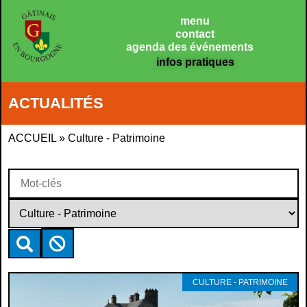
Panneau de gestion des cookies
menu
contact
agenda des événements
infos pratiques
ACTUALITÉS
ACCUEIL
»
Culture - Patrimoine
CULTURE - PATRIMOINE