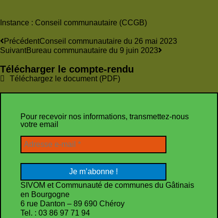
Instance :
Conseil communautaire (CCGB)
Précédent
Conseil communautaire du 26 mai 2023
Suivant
Bureau communautaire du 9 juin 2023
Télécharger le compte-rendu
Téléchargez le document (PDF)
Pour recevoir nos informations, transmettez-nous
votre email
SIVOM et Communauté de communes du Gâtinais
en Bourgogne
6 rue Danton – 89 690 Chéroy
Tel. : 03 86 97 71 94