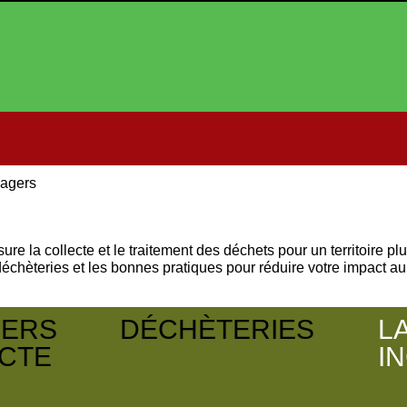
agers
a collecte et le traitement des déchets pour un territoire plu
es déchèteries et les bonnes pratiques pour réduire votre impact au
IERS
DÉCHÈTERIES
L
CTE
IN