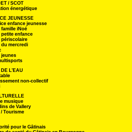
ET / SCOT
tion énergétique
CE JEUNESSE
ice enfance jeunesse
famille iNoé
 petite enfance
 périscolaire
 du mercredi
c
 jeunes
ultisports
 DE L’EAU
table
ssement non-collectif
i
ULTURELLE
de musique
dins de Vallery
 / Tourisme
orité pour le Gâtinais