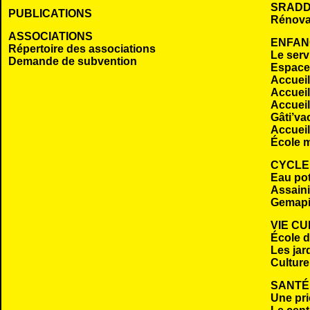
SRADD
PUBLICATIONS
Rénova
ASSOCIATIONS
ENFAN
Répertoire des associations
Le serv
Demande de subvention
Espace 
Accueil
Accueil
Accueil
Gâti’va
Accueil
École m
CYCLE
Eau po
Assaini
Gemap
VIE C
École 
Les jar
Culture
SANTÉ
Une pri