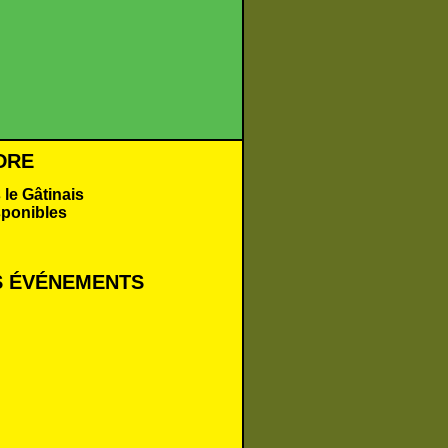
DRE
 le Gâtinais
sponibles
 É
VÉNEMENTS