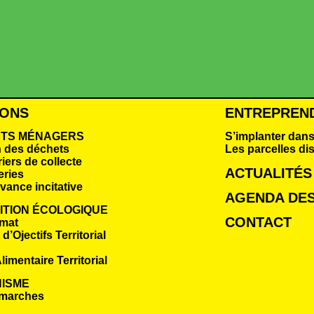
IONS
ENTREPREN
TS MÉNAGERS
S’implanter dans
n des déchets
Les parcelles di
iers de collecte
ACTUALITÉS
eries
vance incitative
AGENDA DES
ITION ÉCOLOGIQUE
CONTACT
imat
d’Ojectifs Territorial
limentaire Territorial
ISME
marches