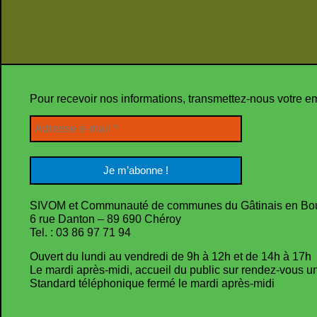
Pour recevoir nos informations, transmettez-nous votre e
SIVOM et Communauté de communes du Gâtinais en Bo
6 rue Danton – 89 690 Chéroy
Tel. : 03 86 97 71 94
Ouvert du lundi au vendredi de 9h à 12h et de 14h à 17h
Le mardi après-midi, accueil du public sur rendez-vous 
Standard téléphonique fermé le mardi après-midi