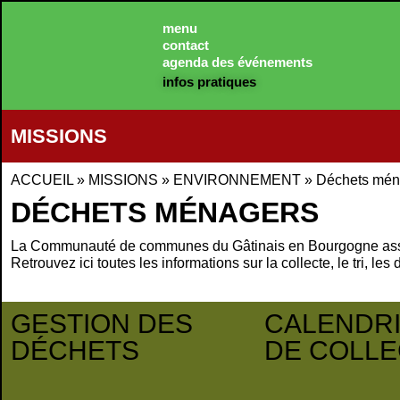
Panneau de gestion des cookies
menu
contact
agenda des événements
infos pratiques
MISSIONS
ACCUEIL
»
MISSIONS
»
ENVIRONNEMENT
»
Déchets mén
DÉCHETS MÉNAGERS
La Communauté de communes du Gâtinais en Bourgogne assure l
Retrouvez ici toutes les informations sur la collecte, le tri, l
GESTION DES
CALENDR
DÉCHETS
DE COLLE