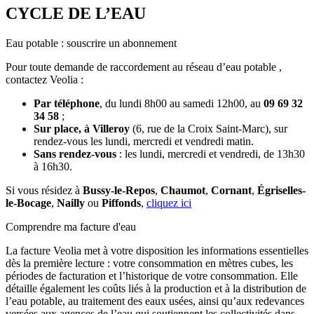
CYCLE DE L’EAU
Eau potable : souscrire un abonnement
Pour toute demande de raccordement au réseau d’eau potable ,
contactez Veolia :
Par téléphone
, du lundi 8h00 au samedi 12h00, au
09 69 32
34 58
;
Sur place, à Villeroy
(6, rue de la Croix Saint-Marc), sur
rendez-vous les lundi, mercredi et vendredi matin.
Sans rendez-vous
: les lundi, mercredi et vendredi, de 13h30
à 16h30.
Si vous résidez à
Bussy-le-Repos
,
Chaumot
,
Cornant
,
Égriselles-
le-Bocage
,
Nailly
ou
Piffonds
,
cliquez ici
Comprendre ma facture d'eau
La facture Veolia met à votre disposition les informations essentielles
dès la première lecture : votre consommation en mètres cubes, les
périodes de facturation et l’historique de votre consommation. Elle
détaille également les coûts liés à la production et à la distribution de
l’eau potable, au traitement des eaux usées, ainsi qu’aux redevances
versées aux agences de l’eau qui soutiennent les collectivités dans