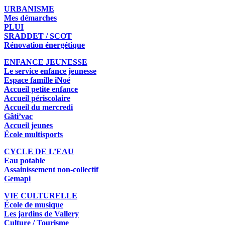
URBANISME
Mes démarches
PLUI
SRADDET / SCOT
Rénovation énergétique
ENFANCE JEUNESSE
Le service enfance jeunesse
Espace famille iNoé
Accueil petite enfance
Accueil périscolaire
Accueil du mercredi
Gâti’vac
Accueil jeunes
École multisports
CYCLE DE L’EAU
Eau potable
Assainissement non-collectif
Gemapi
VIE CULTURELLE
École de musique
Les jardins de Vallery
Culture / Tourisme