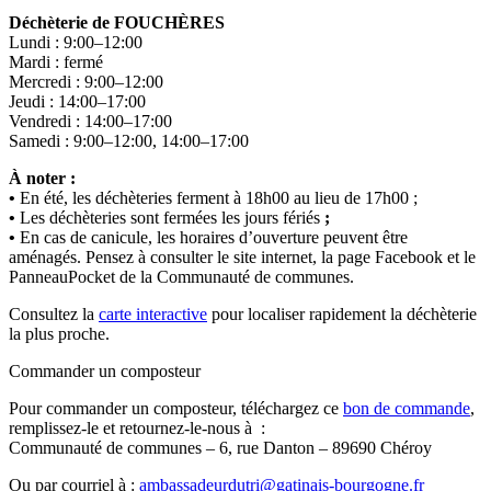
Déchèterie de FOUCHÈRES
Lundi : 9:00–12:00
Mardi : fermé
Mercredi : 9:00–12:00
Jeudi : 14:00–17:00
Vendredi : 14:00–17:00
Samedi : 9:00–12:00, 14:00–17:00
À noter :
•
En été, les déchèteries ferment à 18h00 au lieu de 17h00 ;
•
Les déchèteries sont fermées les jours fériés
;
•
En cas de canicule, les horaires d’ouverture peuvent être
aménagés. Pensez à consulter le site internet, la page Facebook et le
PanneauPocket de la Communauté de communes.
Consultez la
carte interactive
pour localiser rapidement la déchèterie
la plus proche.
Commander un composteur
Pour commander un composteur, téléchargez ce
bon de commande
,
remplissez-le et retournez-le-nous à :
Communauté de communes – 6, rue Danton – 89690 Chéroy
Ou par courriel à :
ambassadeurdutri@gatinais-bourgogne.fr