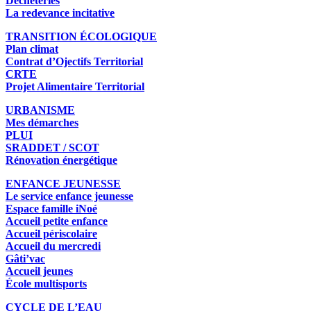
Déchèteries
La redevance incitative
TRANSITION ÉCOLOGIQUE
Plan climat
Contrat d’Ojectifs Territorial
CRTE
Projet Alimentaire Territorial
URBANISME
Mes démarches
PLUI
SRADDET / SCOT
Rénovation énergétique
ENFANCE JEUNESSE
Le service enfance jeunesse
Espace famille iNoé
Accueil petite enfance
Accueil périscolaire
Accueil du mercredi
Gâti’vac
Accueil jeunes
École multisports
CYCLE DE L’EAU