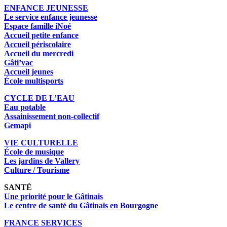
ENFANCE JEUNESSE
Le service enfance jeunesse
Espace famille iNoé
Accueil petite enfance
Accueil périscolaire
Accueil du mercredi
Gâti’vac
Accueil jeunes
École multisports
CYCLE DE L’EAU
Eau potable
Assainissement non-collectif
Gemapi
VIE CULTURELLE
École de musique
Les jardins de Vallery
Culture / Tourisme
SANTÉ
Une priorité pour le Gâtinais
Le centre de santé du Gâtinais en Bourgogne
FRANCE SERVICES