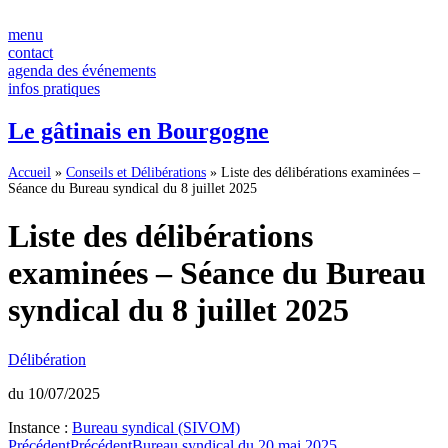
Panneau de gestion des cookies
Aller
au
menu
contenu
contact
agenda des événements
infos pratiques
Le gâtinais en Bourgogne
Accueil
»
Conseils et Délibérations
»
Liste des délibérations examinées –
Séance du Bureau syndical du 8 juillet 2025
Liste des délibérations
examinées – Séance du Bureau
syndical du 8 juillet 2025
Délibération
du 10/07/2025
Instance :
Bureau syndical (SIVOM)
Précédent
Précédent
Bureau syndical du 20 mai 2025