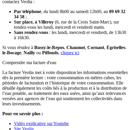
contactez Veolia :
Par téléphone
, du lundi 8h00 au samedi 12h00, au
09 69 32
34 58
;
Sur place, à Villeroy
(6, rue de la Croix Saint-Marc), sur
rendez-vous les lundi, mercredi et vendredi matin.
Sans rendez-vous
: les lundi, mercredi et vendredi, de 13h30
à 16h30.
Si vous résidez à
Bussy-le-Repos
,
Chaumot
,
Cornant
,
Égriselles-
le-Bocage
,
Nailly
ou
Piffonds
,
cliquez ici
Comprendre ma facture d'eau
La facture Veolia met à votre disposition les informations essentielles
dès la première lecture : votre consommation en mètres cubes, les
périodes de facturation et l’historique de votre consommation. Elle
détaille également les coûts liés à la production et à la distribution de
l’eau potable, au traitement des eaux usées, ainsi qu’aux redevances
versées aux agences de l’eau qui soutiennent les collectivités dans
leurs investissements.
Pour en savoir plus :
Vidéo explicative sur Youtube
Site Veolia