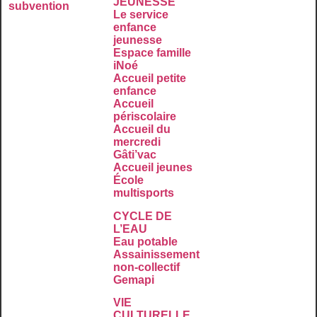
JEUNESSE
subvention
Le service
enfance
jeunesse
Espace famille
iNoé
Accueil petite
enfance
Accueil
périscolaire
Accueil du
mercredi
Gâti’vac
Accueil jeunes
École
multisports
CYCLE DE
L’EAU
Eau potable
Assainissement
non-collectif
Gemapi
VIE
CULTURELLE