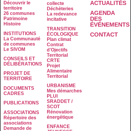
ACTUALITÉS
Découvrir le
collecte
territoire
Déchèteries
AGENDA
26 communes
La redevance
DES
Patrimoine
incitative
É
VÉNEMENTS
Histoire
TRANSITION
INSTITUTIONS
CONTACT
ÉCOLOGIQUE
La Communauté
Plan climat
de communes
Contrat
Le SIVOM
d’Ojectifs
Territorial
CONSEILS ET
CRTE
DÉLIBÉRATIONS
Projet
Alimentaire
PROJET DE
Territorial
TERRITOIRE
URBANISME
DOCUMENTS
Mes démarches
CADRES
PLUI
SRADDET /
PUBLICATIONS
SCOT
Rénovation
ASSOCIATIONS
énergétique
Répertoire des
associations
ENFANCE
Demande de