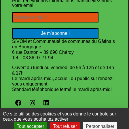
Pour recevoir nos informations, transmettez-nous
votre email
SIVOM et Communauté de communes du Gâtinais
en Bourgogne
6 rue Danton – 89 690 Chéroy
Tel. : 03 86 97 71 94
Ouvert du lundi au vendredi de 9h à 12h et de 14h
à 17h
Le mardi après-midi, accueil du public sur rendez-
vous uniquement
Standard téléphonique fermé le mardi après-midi
Politique de confidentialité
Ce site utilise des cookies et vous donne le contrôle sur
ceux que vous souhaitez activer
Mentions légales
Tout accepter
Tout refuser
Personnaliser
Cookies