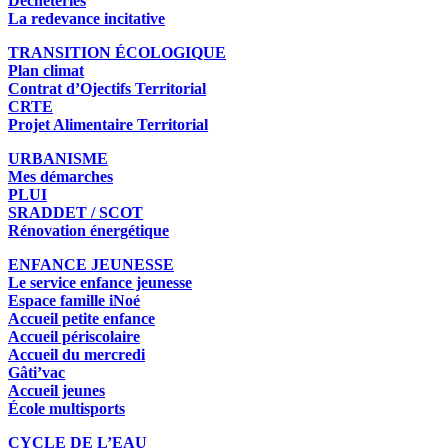
Déchèteries
La redevance incitative
TRANSITION ÉCOLOGIQUE
Plan climat
Contrat d’Ojectifs Territorial
CRTE
Projet Alimentaire Territorial
URBANISME
Mes démarches
PLUI
SRADDET / SCOT
Rénovation énergétique
ENFANCE JEUNESSE
Le service enfance jeunesse
Espace famille iNoé
Accueil petite enfance
Accueil périscolaire
Accueil du mercredi
Gâti’vac
Accueil jeunes
École multisports
CYCLE DE L’EAU