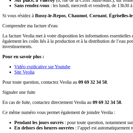
Sur place, à Villeroy
(6, rue de la Croix Saint-Marc), sur rende
Sans rendez-vous
: les lundi, mercredi et vendredi, de 13h30 
Si vous résidez à
Bussy-le-Repos
,
Chaumot
,
Cornant
,
Égriselles-l
Comprendre ma facture d'eau
La facture Veolia met à votre disposition les informations essentielles
également les coûts liés à la production et à la distribution de l’eau p
investissements.
Pour en savoir plus :
Vidéo explicative sur Youtube
Site Veolia
Pour toute question, contactez Veolia au
09 69 32 34 58
.
Signaler une fuite
En cas de fuite, contactez directement Veolia au
09 69 32 34 58
.
Ce même numéro vous permet également de joindre Veolia :
Pendant les jours ouvrés
: pour toute question, notamment sur 
En dehors des heures ouvrées
: l’appel est automatiquement re