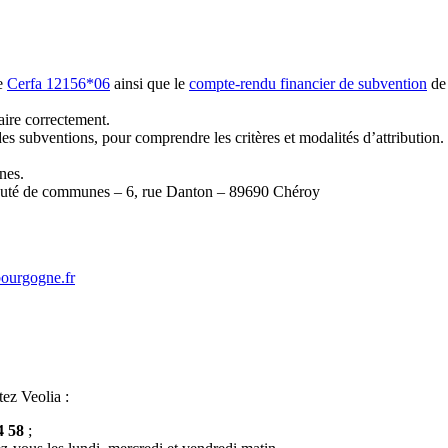
re
Cerfa 12156*06
ainsi que le
compte-rendu financier de subvention
de 
aire correctement.
des subventions, pour comprendre les critères et modalités d’attribution.
nes.
unauté de communes – 6, rue Danton – 89690 Chéroy
bourgogne.fr
tez Veolia :
4 58
;