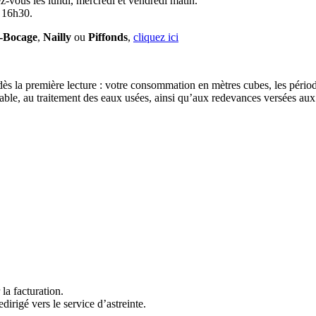
z-vous les lundi, mercredi et vendredi matin.
à 16h30.
e-Bocage
,
Nailly
ou
Piffonds
,
cliquez ici
 dès la première lecture : votre consommation en mètres cubes, les périod
otable, au traitement des eaux usées, ainsi qu’aux redevances versées aux
la facturation.
dirigé vers le service d’astreinte.