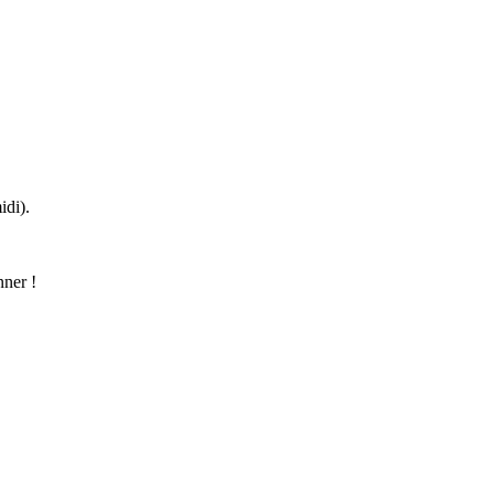
idi).
nner !