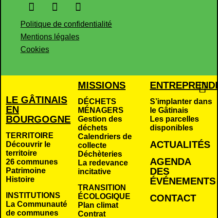
Politique de confidentialité
Mentions légales
Cookies
MISSIONS
ENTREPREND
LE GÂTINAIS
DÉCHETS
S’implanter dans
EN
MÉNAGERS
le Gâtinais
BOURGOGNE
Gestion des
Les parcelles
déchets
disponibles
TERRITOIRE
Calendriers de
ACTUALITÉS
Découvrir le
collecte
territoire
Déchèteries
AGENDA
26 communes
La redevance
DES
Patrimoine
incitative
Histoire
É
VÉNEMENTS
TRANSITION
INSTITUTIONS
ÉCOLOGIQUE
CONTACT
La Communauté
Plan climat
de communes
Contrat