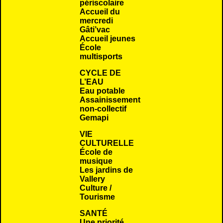
périscolaire
Accueil du
mercredi
Gâti’vac
Accueil jeunes
École
multisports
CYCLE DE
L’EAU
Eau potable
Assainissement
non-collectif
Gemapi
VIE
CULTURELLE
École de
musique
Les jardins de
Vallery
Culture /
Tourisme
SANTÉ
Une priorité