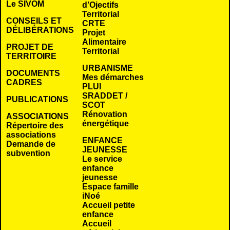
Le SIVOM
d’Ojectifs
Territorial
CONSEILS ET
CRTE
DÉLIBÉRATIONS
Projet
Alimentaire
PROJET DE
Territorial
TERRITOIRE
URBANISME
DOCUMENTS
Mes démarches
CADRES
PLUI
SRADDET /
PUBLICATIONS
SCOT
Rénovation
ASSOCIATIONS
énergétique
Répertoire des
associations
ENFANCE
Demande de
JEUNESSE
subvention
Le service
enfance
jeunesse
Espace famille
iNoé
Accueil petite
enfance
Accueil