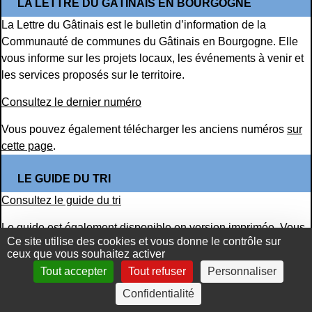
LA LETTRE DU GÂTINAIS EN BOURGOGNE
La Lettre du Gâtinais est le bulletin d’information de la
Communauté de communes du Gâtinais en Bourgogne. Elle
vous informe sur les projets locaux, les événements à venir et
les services proposés sur le territoire.
Consultez le dernier numéro
Vous pouvez également télécharger les anciens numéros
sur
cette page
.
LE GUIDE DU TRI
Consultez le guide du tri
Le guide est également disponible en version imprimée. Vous
Ce site utilise des cookies et vous donne le contrôle sur
pouvez le récupérer à la Communauté de communes ou dans
ceux que vous souhaitez activer
votre mairie.
Tout accepter
Tout refuser
Personnaliser
LE GUIDE DU COMPOSTAGE
Confidentialité