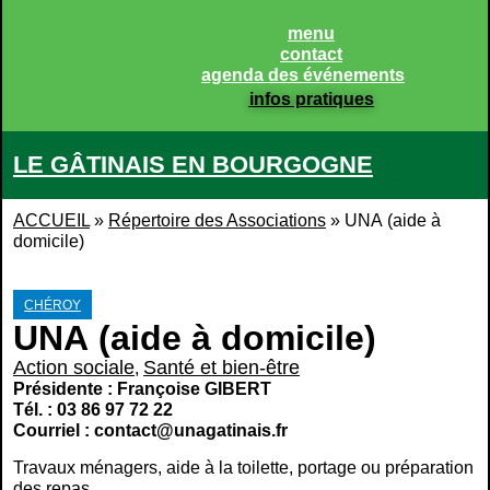
Panneau de gestion des cookies
menu
contact
agenda des événements
infos pratiques
LE GÂTINAIS EN BOURGOGNE
ACCUEIL
»
Répertoire des Associations
»
UNA (aide à
domicile)
CHÉROY
UNA (aide à domicile)
Action sociale
Santé et bien-être
,
Présidente : Françoise GIBERT
Tél. : 03 86 97 72 22
Courriel : contact@unagatinais.fr
Travaux ménagers, aide à la toilette, portage ou préparation
des repas.