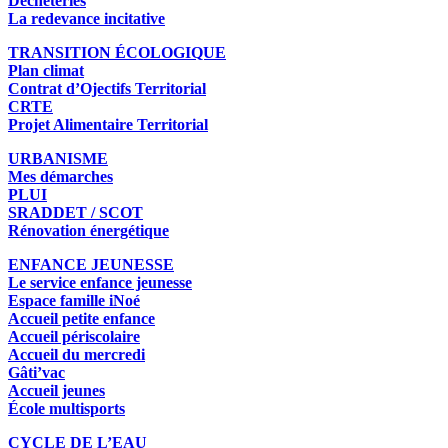
Déchèteries
La redevance incitative
TRANSITION ÉCOLOGIQUE
Plan climat
Contrat d’Ojectifs Territorial
CRTE
Projet Alimentaire Territorial
URBANISME
Mes démarches
PLUI
SRADDET / SCOT
Rénovation énergétique
ENFANCE JEUNESSE
Le service enfance jeunesse
Espace famille iNoé
Accueil petite enfance
Accueil périscolaire
Accueil du mercredi
Gâti’vac
Accueil jeunes
École multisports
CYCLE DE L’EAU