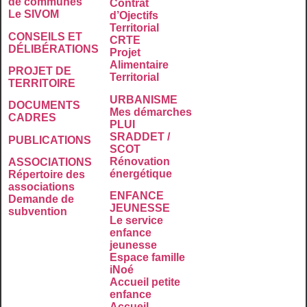
de communes
Contrat
Le SIVOM
d’Ojectifs
Territorial
CONSEILS ET
CRTE
DÉLIBÉRATIONS
Projet
Alimentaire
PROJET DE
Territorial
TERRITOIRE
URBANISME
DOCUMENTS
Mes démarches
CADRES
PLUI
SRADDET /
PUBLICATIONS
SCOT
Rénovation
ASSOCIATIONS
énergétique
Répertoire des
associations
ENFANCE
Demande de
JEUNESSE
subvention
Le service
enfance
jeunesse
Espace famille
iNoé
Accueil petite
enfance
Accueil