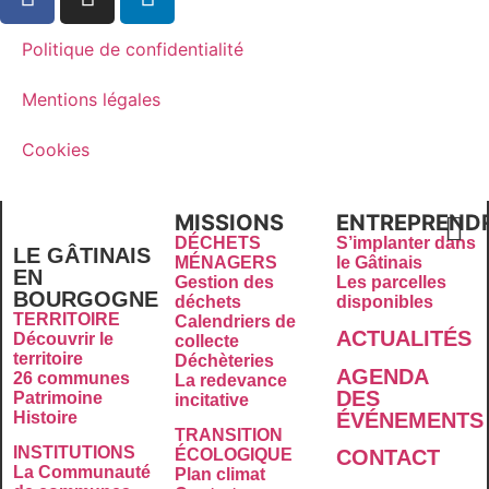
Politique de confidentialité
Mentions légales
Cookies
MISSIONS
ENTREPREND
DÉCHETS
S’implanter dans
LE GÂTINAIS
MÉNAGERS
le Gâtinais
EN
Gestion des
Les parcelles
BOURGOGNE
déchets
disponibles
TERRITOIRE
Calendriers de
ACTUALITÉS
Découvrir le
collecte
territoire
Déchèteries
AGENDA
26 communes
La redevance
DES
Patrimoine
incitative
É
VÉNEMENTS
Histoire
TRANSITION
INSTITUTIONS
CONTACT
ÉCOLOGIQUE
La Communauté
Plan climat