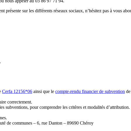
u nous appeler au 03 86 97 71 94.
résente sur les différents réseaux sociaux, n’hésitez pas à vous abo
.
re
Cerfa 12156*06
ainsi que le
compte-rendu financier de subvention
de 
aire correctement.
des subventions, pour comprendre les critères et modalités d’attribution.
nes.
unauté de communes – 6, rue Danton – 89690 Chéroy