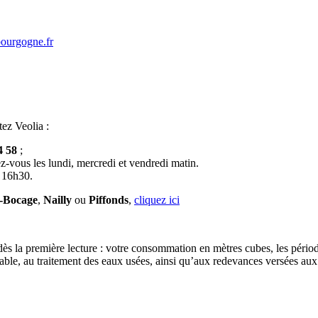
bourgogne.fr
tez Veolia :
4 58
;
z-vous les lundi, mercredi et vendredi matin.
à 16h30.
e-Bocage
,
Nailly
ou
Piffonds
,
cliquez ici
 dès la première lecture : votre consommation en mètres cubes, les périod
otable, au traitement des eaux usées, ainsi qu’aux redevances versées aux