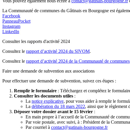
Vous pouvez également nous écrire à
contact@gatinais-bourgogne.fr
o
La Communauté de communes du Gâtinais en Bourgogne est également p
Facebook
PanneauPocket
Instagram
LinkedIn
Consulter les rapports d'activité 2024
Consultez le
rapport d’activité 2024 du SIVOM
.
Consultez le
rapport d’activité 2024 de la Communauté de communes
Faire une demande de subvention aux associations
Pour effectuer une demande de subvention, suivez ces étapes :
Remplir le formulaire
: Téléchargez et complétez le formulai
Consulter les documents utiles
:
La
notice explicative
, pour vous aider à remplir le formul
La
délibération du 18 mars 2022
, ainsi que le règlement 
Déposer votre dossier avant le 15 février
:
En main propre à l’accueil de la Communauté de commu
Par voie postale, avec suivi, à : Président de la Comm
Par courriel à
contact@gatinais-bourgogne.fr