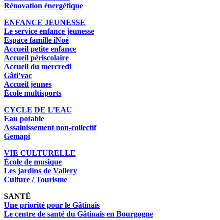
Rénovation énergétique
ENFANCE JEUNESSE
Le service enfance jeunesse
Espace famille iNoé
Accueil petite enfance
Accueil périscolaire
Accueil du mercredi
Gâti’vac
Accueil jeunes
École multisports
CYCLE DE L’EAU
Eau potable
Assainissement non-collectif
Gemapi
VIE CULTURELLE
École de musique
Les jardins de Vallery
Culture / Tourisme
SANTÉ
Une priorité pour le Gâtinais
Le centre de santé du Gâtinais en Bourgogne