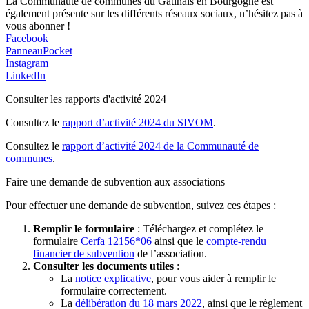
La Communauté de communes du Gâtinais en Bourgogne est
également présente sur les différents réseaux sociaux, n’hésitez pas à
vous abonner !
Facebook
PanneauPocket
Instagram
LinkedIn
Consulter les rapports d'activité 2024
Consultez le
rapport d’activité 2024 du SIVOM
.
Consultez le
rapport d’activité 2024 de la Communauté de
communes
.
Faire une demande de subvention aux associations
Pour effectuer une demande de subvention, suivez ces étapes :
Remplir le formulaire
: Téléchargez et complétez le
formulaire
Cerfa 12156*06
ainsi que le
compte-rendu
financier de subvention
de l’association.
Consulter les documents utiles
:
La
notice explicative
, pour vous aider à remplir le
formulaire correctement.
La
délibération du 18 mars 2022
, ainsi que le règlement