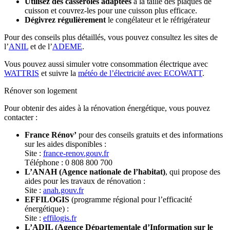
Utilisez des casseroles adaptées
à la taille des plaques de
cuisson et couvrez-les pour une cuisson plus efficace.
Dégivrez régulièrement
le congélateur et le réfrigérateur
Pour des conseils plus détaillés, vous pouvez consultez les sites de
l’
ANIL
et de l’
ADEME
.
Vous pouvez aussi simuler votre consommation électrique avec
WATTRIS
et suivre la
météo de l’électricité avec ECOWATT
.
Rénover son logement
Pour obtenir des aides à la rénovation énergétique, vous pouvez
contacter :
France Rénov’
pour des conseils gratuits et des informations
sur les aides disponibles :
Site :
france-renov.gouv.fr
Téléphone : 0 808 800 700
L’ANAH (Agence nationale de l’habitat)
, qui propose des
aides pour les travaux de rénovation :
Site :
anah.gouv.fr
EFFILOGIS
(programme régional pour l’efficacité
énergétique) :
Site :
effilogis.fr
L’ADIL (Agence Départementale d’Information sur le