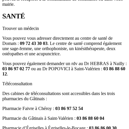
mairie.
SANTÉ
Trouver un médecin
Vous pouvez vous adresser directement au centre de santé de
Domats :
09 72 43 30 03
. Le centre de santé comprend également
une sage-femme, une orthophoniste, un kinésithérapeute, deux
ostéopathes et une acupunctrice.
Vous pouvez également demander un rdv au Dr HEBRAS à Nailly :
03 86 97 02 77
ou au Dr POPOVICI à Saint-Valérien :
03 86 88 60
12
.
Téléconsultation
Des cabines de téléconsultations sont accessibles dans les trois
pharmacies du Gâtinais :
Pharmacie Faivre à Chéroy :
03 86 97 52 54
Pharmacie du Gâtinais à Saint-Valérien :
03 86 88 60 04
Pharmacie d’Égriselles à Égriselles-le-Bocage :
03 86 86 00 30