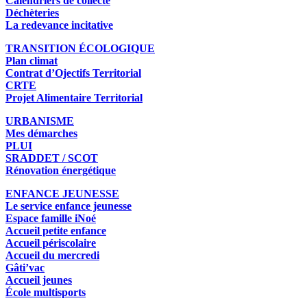
Calendriers de collecte
Déchèteries
La redevance incitative
TRANSITION ÉCOLOGIQUE
Plan climat
Contrat d’Ojectifs Territorial
CRTE
Projet Alimentaire Territorial
URBANISME
Mes démarches
PLUI
SRADDET / SCOT
Rénovation énergétique
ENFANCE JEUNESSE
Le service enfance jeunesse
Espace famille iNoé
Accueil petite enfance
Accueil périscolaire
Accueil du mercredi
Gâti’vac
Accueil jeunes
École multisports