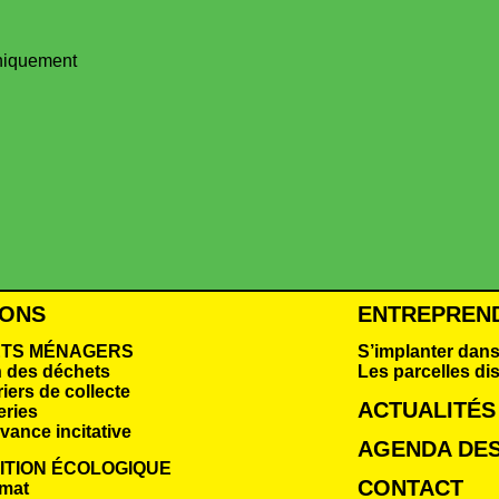
uniquement
IONS
ENTREPREN
TS MÉNAGERS
S’implanter dans
n des déchets
Les parcelles di
iers de collecte
ACTUALITÉS
eries
vance incitative
AGENDA DES
ITION ÉCOLOGIQUE
CONTACT
imat