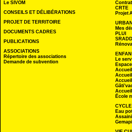
Le SIVOM
Contrat 
CRTE
CONSEILS ET DÉLIBÉRATIONS
Projet A
PROJET DE TERRITOIRE
URBAN
Mes dé
DOCUMENTS CADRES
PLUI
SRADD
PUBLICATIONS
Rénova
ASSOCIATIONS
ENFAN
Répertoire des associations
Le serv
Demande de subvention
Espace 
Accueil
Accueil
Accueil
Gâti’va
Accueil
École m
CYCLE
Eau po
Assaini
Gemap
VIE C