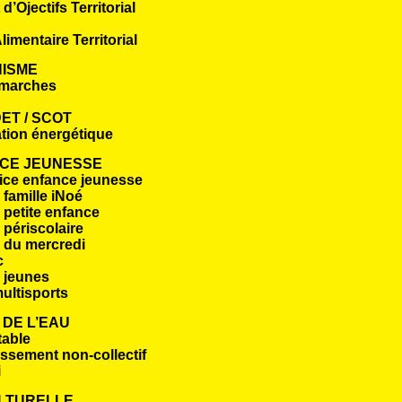
d’Ojectifs Territorial
limentaire Territorial
ISME
marches
ET / SCOT
tion énergétique
CE JEUNESSE
ice enfance jeunesse
famille iNoé
 petite enfance
 périscolaire
 du mercredi
c
 jeunes
ultisports
 DE L’EAU
table
ssement non-collectif
i
ULTURELLE