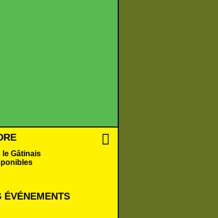
DRE
 le Gâtinais
sponibles
 É
VÉNEMENTS