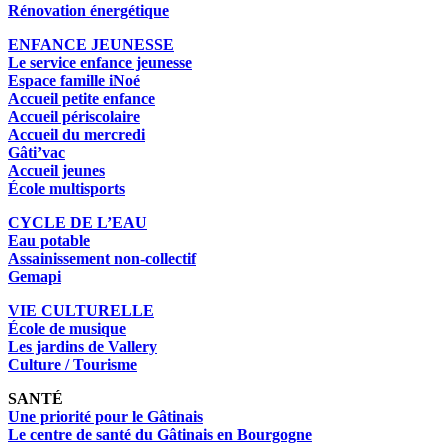
Rénovation énergétique
ENFANCE JEUNESSE
Le service enfance jeunesse
Espace famille iNoé
Accueil petite enfance
Accueil périscolaire
Accueil du mercredi
Gâti’vac
Accueil jeunes
École multisports
CYCLE DE L’EAU
Eau potable
Assainissement non-collectif
Gemapi
VIE CULTURELLE
École de musique
Les jardins de Vallery
Culture / Tourisme
SANTÉ
Une priorité pour le Gâtinais
Le centre de santé du Gâtinais en Bourgogne