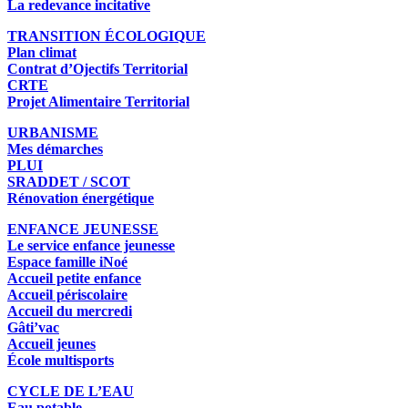
La redevance incitative
TRANSITION ÉCOLOGIQUE
Plan climat
Contrat d’Ojectifs Territorial
CRTE
Projet Alimentaire Territorial
URBANISME
Mes démarches
PLUI
SRADDET / SCOT
Rénovation énergétique
ENFANCE JEUNESSE
Le service enfance jeunesse
Espace famille iNoé
Accueil petite enfance
Accueil périscolaire
Accueil du mercredi
Gâti’vac
Accueil jeunes
École multisports
CYCLE DE L’EAU
Eau potable