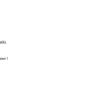
idi).
nner !