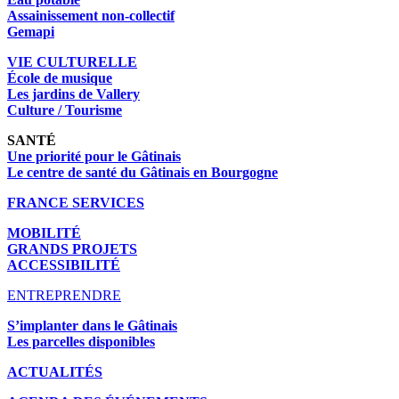
Assainissement non-collectif
Gemapi
VIE CULTURELLE
École de musique
Les jardins de Vallery
Culture / Tourisme
SANTÉ
Une priorité pour le Gâtinais
Le centre de santé du Gâtinais en Bourgogne
FRANCE SERVICES
MOBILITÉ
GRANDS PROJETS
ACCESSIBILITÉ
ENTREPRENDRE
S’implanter dans le Gâtinais
Les parcelles disponibles
ACTUALITÉS