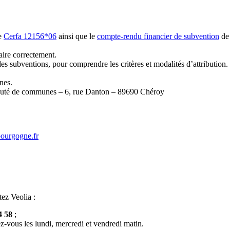
re
Cerfa 12156*06
ainsi que le
compte-rendu financier de subvention
de 
aire correctement.
des subventions, pour comprendre les critères et modalités d’attribution.
nes.
unauté de communes – 6, rue Danton – 89690 Chéroy
bourgogne.fr
tez Veolia :
4 58
;
z-vous les lundi, mercredi et vendredi matin.