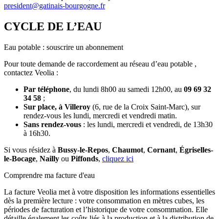
president@gatinais-bourgogne.fr
CYCLE DE L’EAU
Eau potable : souscrire un abonnement
Pour toute demande de raccordement au réseau d’eau potable ,
contactez Veolia :
Par téléphone
, du lundi 8h00 au samedi 12h00, au
09 69 32
34 58
;
Sur place, à Villeroy
(6, rue de la Croix Saint-Marc), sur
rendez-vous les lundi, mercredi et vendredi matin.
Sans rendez-vous
: les lundi, mercredi et vendredi, de 13h30
à 16h30.
Si vous résidez à
Bussy-le-Repos
,
Chaumot
,
Cornant
,
Égriselles-
le-Bocage
,
Nailly
ou
Piffonds
,
cliquez ici
Comprendre ma facture d'eau
La facture Veolia met à votre disposition les informations essentielles
dès la première lecture : votre consommation en mètres cubes, les
périodes de facturation et l’historique de votre consommation. Elle
détaille également les coûts liés à la production et à la distribution de