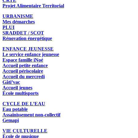
CRTE
Projet Alimentaire Territorial
URBANISME
Mes démarches
PLUI
SRADDET / SCOT
Rénovation énergétique
ENFANCE JEUNESSE
Le service enfance jeunesse
Espace famille iNoé
Accueil petite enfance
Accueil périscolaire
Accueil du mercredi
Gâti’vac
Accueil jeunes
École multisports
CYCLE DE L’EAU
Eau potable
Assainissement non-collectif
Gemapi
VIE CULTURELLE
École de musique