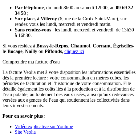
Par téléphone
, du lundi 8h00 au samedi 12h00, au
09 69 32
34 58
;
Sur place, à Villeroy
(6, rue de la Croix Saint-Marc), sur
rendez-vous les lundi, mercredi et vendredi matin.
Sans rendez-vous
: les lundi, mercredi et vendredi, de 13h30
à 16h30.
Si vous résidez à
Bussy-le-Repos
,
Chaumot
,
Cornant
,
Égriselles-
le-Bocage
,
Nailly
ou
Piffonds
,
cliquez ici
Comprendre ma facture d'eau
La facture Veolia met à votre disposition les informations essentielles
dès la première lecture : votre consommation en mètres cubes, les
périodes de facturation et l’historique de votre consommation. Elle
détaille également les coûts liés à la production et à la distribution de
l’eau potable, au traitement des eaux usées, ainsi qu’aux redevances
versées aux agences de l’eau qui soutiennent les collectivités dans
leurs investissements.
Pour en savoir plus :
Vidéo explicative sur Youtube
Site Veolia