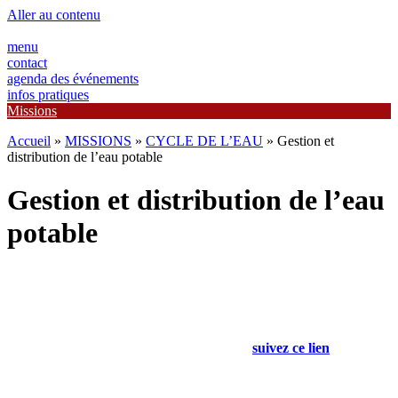
Aller au contenu
menu
contact
agenda des événements
infos pratiques
Missions
Accueil
»
MISSIONS
»
CYCLE DE L’EAU
»
Gestion et
distribution de l’eau potable
Gestion et distribution de l’eau
potable
Si vous habitez les communes de Bussy-le-Repos, Chaumot,
Cornant,
Égriselles-le-Bocage, Nailly ou Piffonds :
suivez ce lien
!