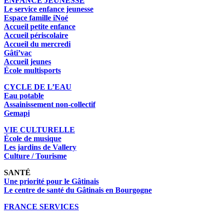
ENFANCE JEUNESSE
Le service enfance jeunesse
Espace famille iNoé
Accueil petite enfance
Accueil périscolaire
Accueil du mercredi
Gâti’vac
Accueil jeunes
École multisports
CYCLE DE L’EAU
Eau potable
Assainissement non-collectif
Gemapi
VIE CULTURELLE
École de musique
Les jardins de Vallery
Culture / Tourisme
SANTÉ
Une priorité pour le Gâtinais
Le centre de santé du Gâtinais en Bourgogne
FRANCE SERVICES