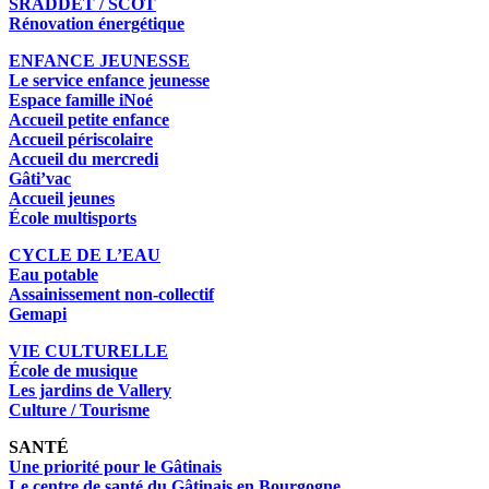
SRADDET / SCOT
Rénovation énergétique
ENFANCE JEUNESSE
Le service enfance jeunesse
Espace famille iNoé
Accueil petite enfance
Accueil périscolaire
Accueil du mercredi
Gâti’vac
Accueil jeunes
École multisports
CYCLE DE L’EAU
Eau potable
Assainissement non-collectif
Gemapi
VIE CULTURELLE
École de musique
Les jardins de Vallery
Culture / Tourisme
SANTÉ
Une priorité pour le Gâtinais
Le centre de santé du Gâtinais en Bourgogne