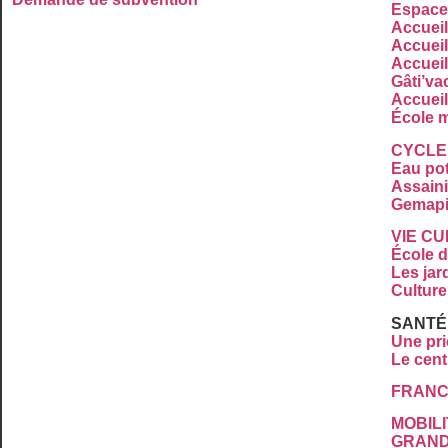
Espace 
Accueil
Accueil
Accueil
Gâti’va
Accueil
École m
CYCLE
Eau po
Assaini
Gemap
VIE C
École 
Les jar
Culture
SANTÉ
Une pri
Le cent
FRANC
MOBILI
GRAND