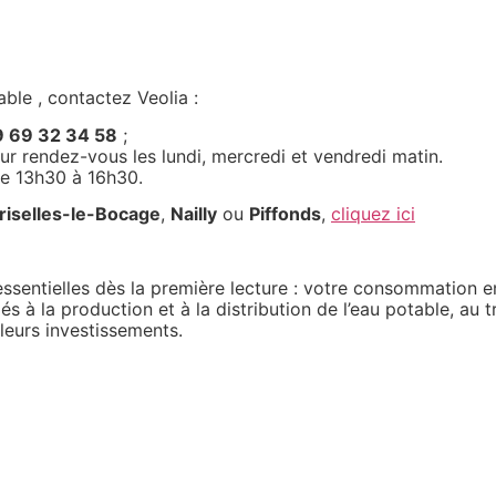
ble , contactez Veolia :
 69 32 34 58
;
sur rendez-vous les lundi, mercredi et vendredi matin.
 de 13h30 à 16h30.
riselles-le-Bocage
,
Nailly
ou
Piffonds
,
cliquez ici
essentielles dès la première lecture : votre consommation en
és à la production et à la distribution de l’eau potable, au
 leurs investissements.