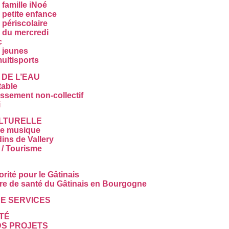
famille iNoé
 petite enfance
 périscolaire
 du mercredi
c
 jeunes
ultisports
 DE L’EAU
table
ssement non-collectif
i
ULTURELLE
de musique
dins de Vallery
 / Tourisme
orité pour le Gâtinais
re de santé du Gâtinais en Bourgogne
E SERVICES
TÉ
S PROJETS