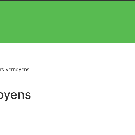
irs Vernoyens
noyens