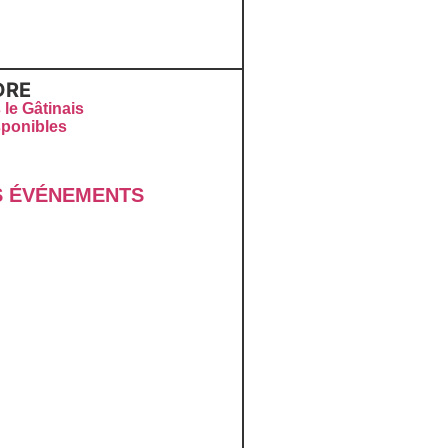
DRE
 le Gâtinais
sponibles
 É
VÉNEMENTS