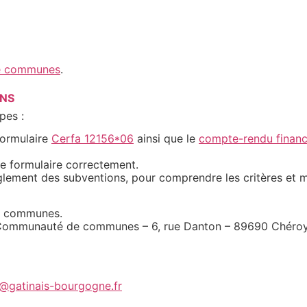
de communes
.
ONS
pes :
formulaire
Cerfa 12156*06
ainsi que le
compte-rendu financ
 le formulaire correctement.
èglement des subventions, pour comprendre les critères et mo
de communes.
 la Communauté de communes – 6, rue Danton – 89690 Chéro
@gatinais-bourgogne.fr