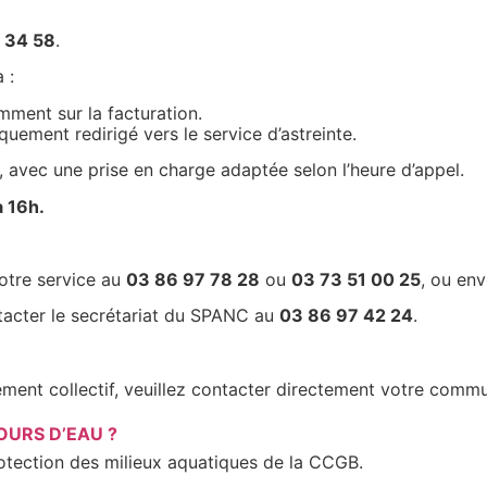
 34 58
.
 :
mment sur la facturation.
quement redirigé vers le service d’astreinte.
es, avec une prise en charge adaptée selon l’heure d’appel.
à 16h.
otre service au
03 86 97 78 28
ou
03 73 51 00 25
, ou en
ntacter le secrétariat du SPANC au
03 86 97 42 24
.
ement collectif, veuillez contacter directement votre comm
OURS D’EAU ?
protection des milieux aquatiques de la CCGB.