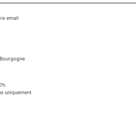
re email
 Bourgogne
17h
ous uniquement