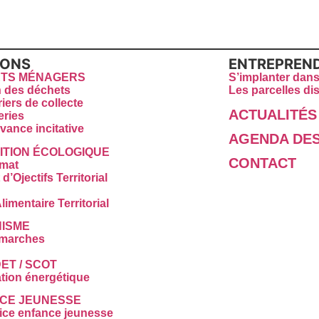
IONS
ENTREPREN
TS MÉNAGERS
S’implanter dans
n des déchets
Les parcelles di
iers de collecte
ACTUALITÉS
eries
vance incitative
AGENDA DES
ITION ÉCOLOGIQUE
CONTACT
imat
d’Ojectifs Territorial
limentaire Territorial
ISME
marches
ET / SCOT
tion énergétique
CE JEUNESSE
ice enfance jeunesse