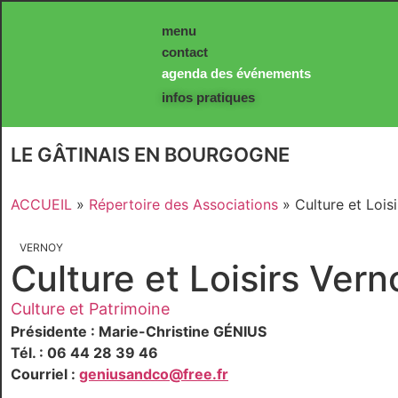
Panneau de gestion des cookies
menu
contact
agenda des événements
infos pratiques
LE GÂTINAIS EN BOURGOGNE
ACCUEIL
»
Répertoire des Associations
»
Culture et Lois
VERNOY
Culture et Loisirs Ver
Culture et Patrimoine
Présidente : Marie-Christine GÉNIUS
Tél. : 06 44 28 39 46
Courriel :
geniusandco@free.fr