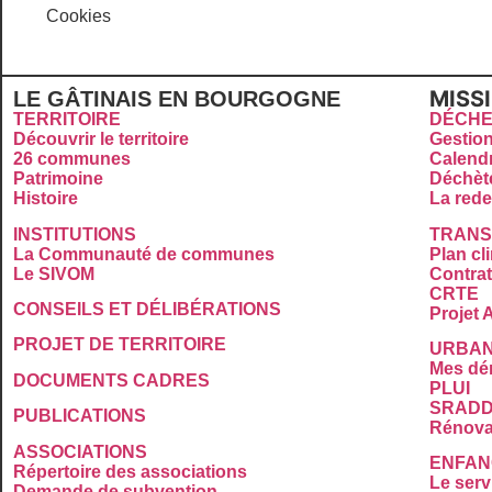
Cookies
MISS
LE GÂTINAIS EN BOURGOGNE
TERRITOIRE
DÉCHE
Découvrir le territoire
Gestio
26 communes
Calendr
Patrimoine
Déchèt
Histoire
La rede
INSTITUTIONS
TRANS
La Communauté de communes
Plan cl
Le SIVOM
Contrat 
CRTE
CONSEILS ET DÉLIBÉRATIONS
Projet A
PROJET DE TERRITOIRE
URBAN
Mes dé
DOCUMENTS CADRES
PLUI
SRADD
PUBLICATIONS
Rénova
ASSOCIATIONS
ENFAN
Répertoire des associations
Le serv
Demande de subvention