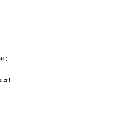
idi).
nner !