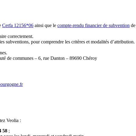
re
Cerfa 12156*06
ainsi que le
compte-rendu financier de subvention
de 
aire correctement.
des subventions, pour comprendre les critères et modalités d’attribution.
nes.
unauté de communes – 6, rue Danton – 89690 Chéroy
bourgogne.fr
tez Veolia :
4 58
;