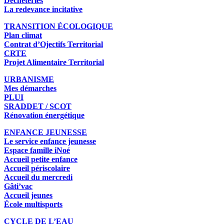
Déchèteries
La redevance incitative
TRANSITION ÉCOLOGIQUE
Plan climat
Contrat d’Ojectifs Territorial
CRTE
Projet Alimentaire Territorial
URBANISME
Mes démarches
PLUI
SRADDET / SCOT
Rénovation énergétique
ENFANCE JEUNESSE
Le service enfance jeunesse
Espace famille iNoé
Accueil petite enfance
Accueil périscolaire
Accueil du mercredi
Gâti’vac
Accueil jeunes
École multisports
CYCLE DE L’EAU