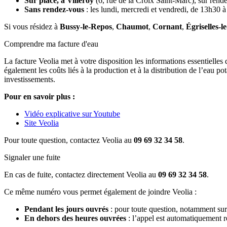
Sur place, à Villeroy
(6, rue de la Croix Saint-Marc), sur rende
Sans rendez-vous
: les lundi, mercredi et vendredi, de 13h30 
Si vous résidez à
Bussy-le-Repos
,
Chaumot
,
Cornant
,
Égriselles-l
Comprendre ma facture d'eau
La facture Veolia met à votre disposition les informations essentielles
également les coûts liés à la production et à la distribution de l’eau p
investissements.
Pour en savoir plus :
Vidéo explicative sur Youtube
Site Veolia
Pour toute question, contactez Veolia au
09 69 32 34 58
.
Signaler une fuite
En cas de fuite, contactez directement Veolia au
09 69 32 34 58
.
Ce même numéro vous permet également de joindre Veolia :
Pendant les jours ouvrés
: pour toute question, notamment sur 
En dehors des heures ouvrées
: l’appel est automatiquement re