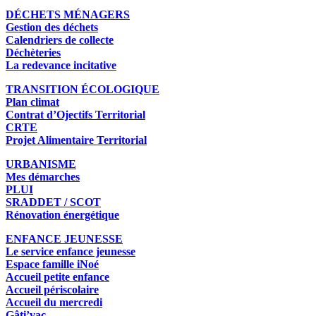
DÉCHETS MÉNAGERS
Gestion des déchets
Calendriers de collecte
Déchèteries
La redevance incitative
TRANSITION ÉCOLOGIQUE
Plan climat
Contrat d’Ojectifs Territorial
CRTE
Projet Alimentaire Territorial
URBANISME
Mes démarches
PLUI
SRADDET / SCOT
Rénovation énergétique
ENFANCE JEUNESSE
Le service enfance jeunesse
Espace famille iNoé
Accueil petite enfance
Accueil périscolaire
Accueil du mercredi
Gâti’vac