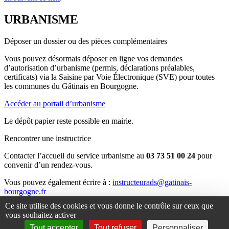
URBANISME
Déposer un dossier ou des pièces complémentaires
Vous pouvez désormais déposer en ligne vos demandes
d’autorisation d’urbanisme (permis, déclarations préalables,
certificats) via la Saisine par Voie Électronique (SVE) pour toutes
les communes du Gâtinais en Bourgogne.
Accéder au portail d’urbanisme
Le dépôt papier reste possible en mairie.
Rencontrer une instructrice
Contacter l’accueil du service urbanisme au
03 73 51 00 24
pour
convenir d’un rendez-vous.
Vous pouvez également écrire à :
instructeurads@gatinais-
bourgogne.fr
Ce site utilise des cookies et vous donne le contrôle sur ceux que
Consulter le PLUi
vous souhaitez activer
Le Plan Local d’Urbanisme Intercommunal (PLUi) est consultable
Tout accepter
Tout refuser
Personnaliser