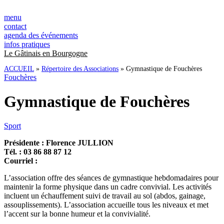
Panneau de gestion des cookies
Aller
au
menu
contenu
contact
agenda des événements
infos pratiques
Le Gâtinais en Bourgogne
ACCUEIL
»
Répertoire des Associations
»
Gymnastique de Fouchères
Fouchères
Gymnastique de Fouchères
Sport
Présidente : Florence JULLION
Tél. : 03 86 88 87 12
Courriel :
L’association offre des séances de gymnastique hebdomadaires pour
maintenir la forme physique dans un cadre convivial. Les activités
incluent un échauffement suivi de travail au sol (abdos, gainage,
assouplissements). L’association accueille tous les niveaux et met
l’accent sur la bonne humeur et la convivialité.