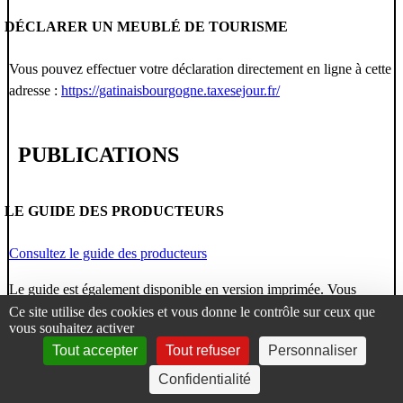
DÉCLARER UN MEUBLÉ DE TOURISME
Vous pouvez effectuer votre déclaration directement en ligne à cette
adresse :
https://gatinaisbourgogne.taxesejour.fr/
PUBLICATIONS
LE GUIDE DES PRODUCTEURS
Consultez le guide des producteurs
Le guide est également disponible en version imprimée. Vous
pouvez le récupérer à la Communauté de communes ou dans votre
Ce site utilise des cookies et vous donne le contrôle sur ceux que
vous souhaitez activer
mairie.
Tout accepter
Tout refuser
Personnaliser
LA LETTRE DU GÂTINAIS EN BOURGOGNE
Confidentialité