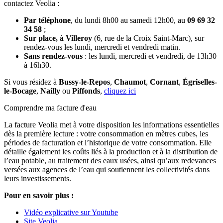
contactez Veolia :
Par téléphone
, du lundi 8h00 au samedi 12h00, au
09 69 32
34 58
;
Sur place, à Villeroy
(6, rue de la Croix Saint-Marc), sur
rendez-vous les lundi, mercredi et vendredi matin.
Sans rendez-vous
: les lundi, mercredi et vendredi, de 13h30
à 16h30.
Si vous résidez à
Bussy-le-Repos
,
Chaumot
,
Cornant
,
Égriselles-
le-Bocage
,
Nailly
ou
Piffonds
,
cliquez ici
Comprendre ma facture d'eau
La facture Veolia met à votre disposition les informations essentielles
dès la première lecture : votre consommation en mètres cubes, les
périodes de facturation et l’historique de votre consommation. Elle
détaille également les coûts liés à la production et à la distribution de
l’eau potable, au traitement des eaux usées, ainsi qu’aux redevances
versées aux agences de l’eau qui soutiennent les collectivités dans
leurs investissements.
Pour en savoir plus :
Vidéo explicative sur Youtube
Site Veolia