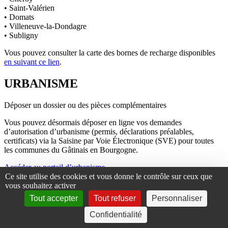
• Saint-Valérien
• Domats
• Villeneuve-la-Dondagre
• Subligny
Vous pouvez consulter la carte des bornes de recharge disponibles
en suivant ce lien
.
URBANISME
Déposer un dossier ou des pièces complémentaires
Vous pouvez désormais déposer en ligne vos demandes
d’autorisation d’urbanisme (permis, déclarations préalables,
certificats) via la Saisine par Voie Électronique (SVE) pour toutes
les communes du Gâtinais en Bourgogne.
Accéder au portail d’urbanisme
Ce site utilise des cookies et vous donne le contrôle sur ceux que
Le dépôt papier reste possible en mairie.
vous souhaitez activer
Tout accepter
Tout refuser
Personnaliser
Rencontrer une instructrice
Confidentialité
Contacter l’accueil du service urbanisme au
03 73 51 00 24
pour