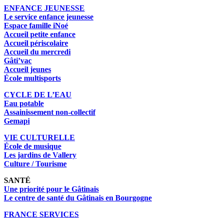
ENFANCE JEUNESSE
Le service enfance jeunesse
Espace famille iNoé
Accueil petite enfance
Accueil périscolaire
Accueil du mercredi
Gâti’vac
Accueil jeunes
École multisports
CYCLE DE L’EAU
Eau potable
Assainissement non-collectif
Gemapi
VIE CULTURELLE
École de musique
Les jardins de Vallery
Culture / Tourisme
SANTÉ
Une priorité pour le Gâtinais
Le centre de santé du Gâtinais en Bourgogne
FRANCE SERVICES