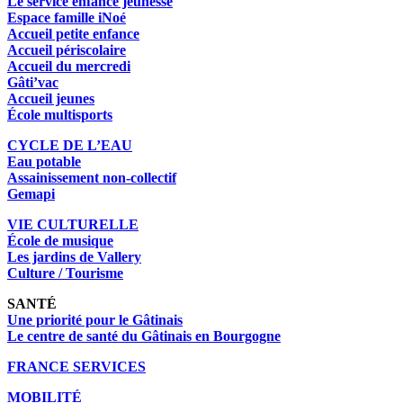
Le service enfance jeunesse
Espace famille iNoé
Accueil petite enfance
Accueil périscolaire
Accueil du mercredi
Gâti’vac
Accueil jeunes
École multisports
CYCLE DE L’EAU
Eau potable
Assainissement non-collectif
Gemapi
VIE CULTURELLE
École de musique
Les jardins de Vallery
Culture / Tourisme
SANTÉ
Une priorité pour le Gâtinais
Le centre de santé du Gâtinais en Bourgogne
FRANCE SERVICES
MOBILITÉ