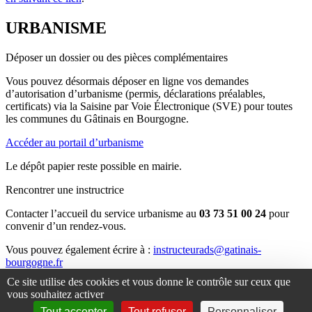
URBANISME
Déposer un dossier ou des pièces complémentaires
Vous pouvez désormais déposer en ligne vos demandes
d’autorisation d’urbanisme (permis, déclarations préalables,
certificats) via la Saisine par Voie Électronique (SVE) pour toutes
les communes du Gâtinais en Bourgogne.
Accéder au portail d’urbanisme
Le dépôt papier reste possible en mairie.
Rencontrer une instructrice
Contacter l’accueil du service urbanisme au
03 73 51 00 24
pour
convenir d’un rendez-vous.
Vous pouvez également écrire à :
instructeurads@gatinais-
bourgogne.fr
Ce site utilise des cookies et vous donne le contrôle sur ceux que
Consulter le PLUi
vous souhaitez activer
Le Plan Local d’Urbanisme Intercommunal (PLUi) est consultable
Tout accepter
Tout refuser
Personnaliser