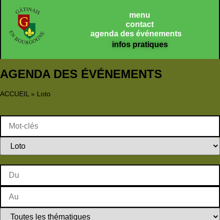
Panneau de gestion des cookies
menu
contact
agenda des événements
infos pratiques
AGENDA DES ÉVÉNEMENTS
ACCUEIL
»
Loto