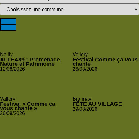
Nailly
Vallery
ALTEA89 : Promenade,
Festival Comme ça vous
Nature et Patrimoine
chante
12/08/2026
26/08/2026
Vallery
Brannay
Festival « Comme ça
FÊTE AU VILLAGE
vous chante »
29/08/2026
26/08/2026