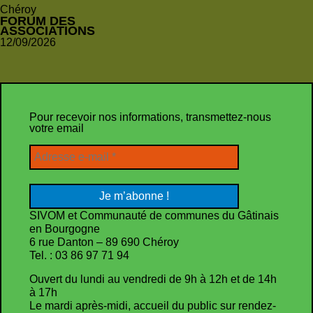
Chéroy
FORUM DES
ASSOCIATIONS
12/09/2026
Pour recevoir nos informations, transmettez-nous
votre email
SIVOM et Communauté de communes du Gâtinais
en Bourgogne
6 rue Danton – 89 690 Chéroy
Tel. : 03 86 97 71 94
Ouvert du lundi au vendredi de 9h à 12h et de 14h
à 17h
Le mardi après-midi, accueil du public sur rendez-