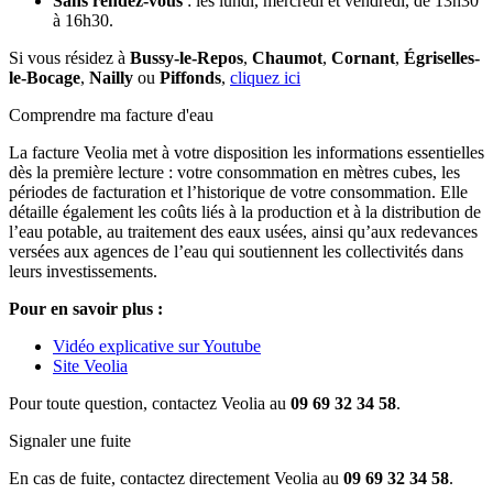
Sans rendez-vous
: les lundi, mercredi et vendredi, de 13h30
à 16h30.
Si vous résidez à
Bussy-le-Repos
,
Chaumot
,
Cornant
,
Égriselles-
le-Bocage
,
Nailly
ou
Piffonds
,
cliquez ici
Comprendre ma facture d'eau
La facture Veolia met à votre disposition les informations essentielles
dès la première lecture : votre consommation en mètres cubes, les
périodes de facturation et l’historique de votre consommation. Elle
détaille également les coûts liés à la production et à la distribution de
l’eau potable, au traitement des eaux usées, ainsi qu’aux redevances
versées aux agences de l’eau qui soutiennent les collectivités dans
leurs investissements.
Pour en savoir plus :
Vidéo explicative sur Youtube
Site Veolia
Pour toute question, contactez Veolia au
09 69 32 34 58
.
Signaler une fuite
En cas de fuite, contactez directement Veolia au
09 69 32 34 58
.