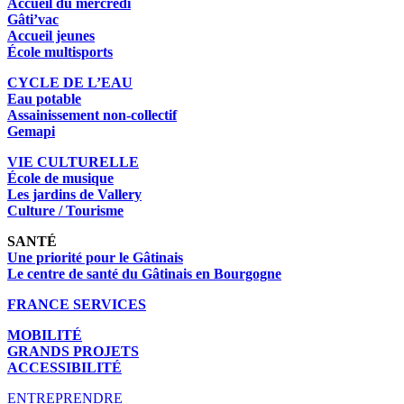
Accueil du mercredi
Gâti’vac
Accueil jeunes
École multisports
CYCLE DE L’EAU
Eau potable
Assainissement non-collectif
Gemapi
VIE CULTURELLE
École de musique
Les jardins de Vallery
Culture / Tourisme
SANTÉ
Une priorité pour le Gâtinais
Le centre de santé du Gâtinais en Bourgogne
FRANCE SERVICES
MOBILITÉ
GRANDS PROJETS
ACCESSIBILITÉ
ENTREPRENDRE