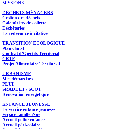
MISSIONS
DÉCHETS MÉNAGERS
Gestion des déchets
Calendriers de collecte
Déchèteries
La redevance incitative
TRANSITION ÉCOLOGIQUE
Plan climat
Contrat d’Ojectifs Territorial
CRTE
Projet Alimentaire Territorial
URBANISME
Mes démarches
PLUI
SRADDET / SCOT
Rénovation énergétique
ENFANCE JEUNESSE
Le service enfance jeunesse
Espace famille iNoé
Accueil petite enfance
Accueil périscolaire