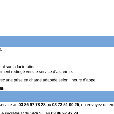
8
.
t sur la facturation.
ment redirigé vers le service d’astreinte.
avec une prise en charge adaptée selon l’heure d’appel.
6h.
service au
03 86 97 78 28
ou
03 73 51 00 25
, ou envoyez un em
er le secrétariat du SPANC au
03 86 97 42 24
.