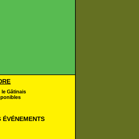
DRE
 le Gâtinais
sponibles
 É
VÉNEMENTS