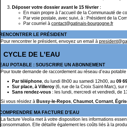
Déposer votre dossier avant le 15 février
:
En main propre à l’accueil de la Communauté de 
Par voie postale, avec suivi, à : Président de la
Par courriel à
contact@gatinais-bourgogne.fr
RENCONTRER LE PRÉSIDENT
Pour rencontrer le président, envoyez un email à
president@gat
CYCLE DE L’EAU
EAU POTABLE : SOUSCRIRE UN ABONNEMENT
Pour toute demande de raccordement au réseau d’eau potable ,
Par téléphone
, du lundi 8h00 au samedi 12h00, au
09 69
Sur place, à Villeroy
(6, rue de la Croix Saint-Marc), sur
Sans rendez-vous
: les lundi, mercredi et vendredi, de 
Si vous résidez à
Bussy-le-Repos
,
Chaumot
,
Cornant
,
Égris
COMPRENDRE MA FACTURE D'EAU
La facture Veolia met à votre disposition les informations essen
consommation. Elle détaille également les coûts liés à la produ