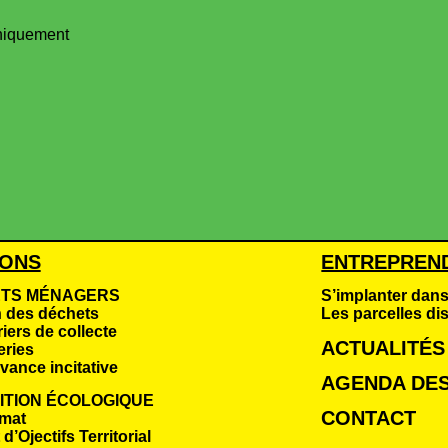
uniquement
IONS
ENTREPREN
TS MÉNAGERS
S’implanter dans
n des déchets
Les parcelles di
iers de collecte
ACTUALITÉS
eries
vance incitative
AGENDA DES
ITION ÉCOLOGIQUE
CONTACT
imat
d’Ojectifs Territorial