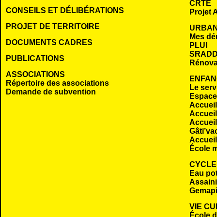
CRTE
CONSEILS ET DÉLIBÉRATIONS
Projet A
PROJET DE TERRITOIRE
URBAN
Mes dé
DOCUMENTS CADRES
PLUI
SRADD
PUBLICATIONS
Rénova
ASSOCIATIONS
ENFAN
Répertoire des associations
Le serv
Demande de subvention
Espace 
Accueil
Accueil
Accueil
Gâti’va
Accueil
École m
CYCLE
Eau po
Assaini
Gemap
VIE C
École 