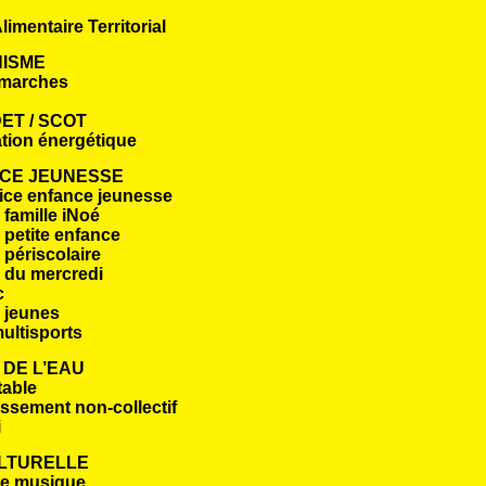
limentaire Territorial
ISME
marches
ET / SCOT
tion énergétique
CE JEUNESSE
ice enfance jeunesse
famille iNoé
 petite enfance
 périscolaire
 du mercredi
c
 jeunes
ultisports
 DE L’EAU
table
ssement non-collectif
i
ULTURELLE
de musique