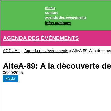
menu
contact
agenda des événements
infos pratiques
AGENDA DES ÉVÉNEMENTS
ACCUEIL
»
Agenda des événements
»
AlteA-89: A la découv
AlteA-89: A la découverte d
06/09/2025
NAILLY