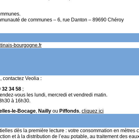
communes.
 Communauté de communes – 6, rue Danton – 89690 Chéroy
inais-bourgogne.fr
 contactez Veolia :
 32 34 58
;
 rendez-vous les lundi, mercredi et vendredi matin.
13h30 à 16h30.
elles-le-Bocage
,
Nailly
ou
Piffonds
,
cliquez ici
tielles dès la première lecture : votre consommation en mètres cu
ction et à la distribution de l’eau potable, au traitement des 