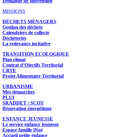
Demande de subvention
MISSIONS
DÉCHETS MÉNAGERS
Gestion des déchets
Calendriers de collecte
Déchèteries
La redevance incitative
TRANSITION ÉCOLOGIQUE
Plan climat
Contrat d’Ojectifs Territorial
CRTE
Projet Alimentaire Territorial
URBANISME
Mes démarches
PLUI
SRADDET / SCOT
Rénovation énergétique
ENFANCE JEUNESSE
Le service enfance jeunesse
Espace famille iNoé
Accueil petite enfance