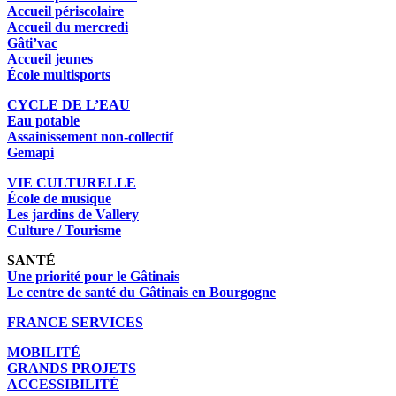
Accueil périscolaire
Accueil du mercredi
Gâti’vac
Accueil jeunes
École multisports
CYCLE DE L’EAU
Eau potable
Assainissement non-collectif
Gemapi
VIE CULTURELLE
École de musique
Les jardins de Vallery
Culture / Tourisme
SANTÉ
Une priorité pour le Gâtinais
Le centre de santé du Gâtinais en Bourgogne
FRANCE SERVICES
MOBILITÉ
GRANDS PROJETS
ACCESSIBILITÉ