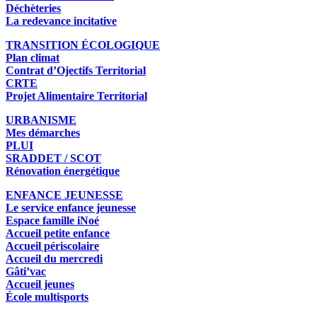
Déchèteries
La redevance incitative
TRANSITION ÉCOLOGIQUE
Plan climat
Contrat d’Ojectifs Territorial
CRTE
Projet Alimentaire Territorial
URBANISME
Mes démarches
PLUI
SRADDET / SCOT
Rénovation énergétique
ENFANCE JEUNESSE
Le service enfance jeunesse
Espace famille iNoé
Accueil petite enfance
Accueil périscolaire
Accueil du mercredi
Gâti’vac
Accueil jeunes
École multisports