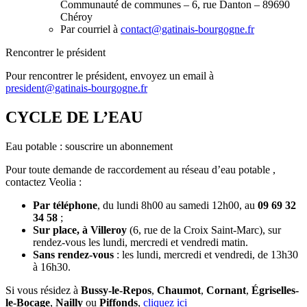
Communauté de communes – 6, rue Danton – 89690
Chéroy
Par courriel à
contact@gatinais-bourgogne.fr
Rencontrer le président
Pour rencontrer le président, envoyez un email à
president@gatinais-bourgogne.fr
CYCLE DE L’EAU
Eau potable : souscrire un abonnement
Pour toute demande de raccordement au réseau d’eau potable ,
contactez Veolia :
Par téléphone
, du lundi 8h00 au samedi 12h00, au
09 69 32
34 58
;
Sur place, à Villeroy
(6, rue de la Croix Saint-Marc), sur
rendez-vous les lundi, mercredi et vendredi matin.
Sans rendez-vous
: les lundi, mercredi et vendredi, de 13h30
à 16h30.
Si vous résidez à
Bussy-le-Repos
,
Chaumot
,
Cornant
,
Égriselles-
le-Bocage
,
Nailly
ou
Piffonds
,
cliquez ici