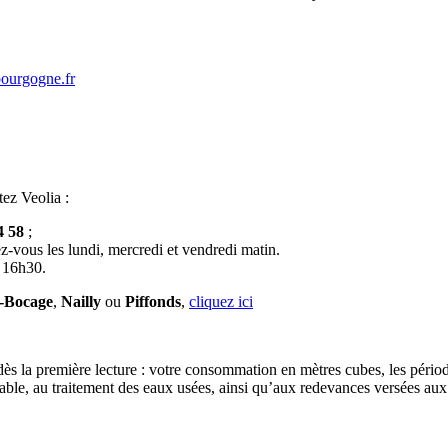
bourgogne.fr
tez Veolia :
4 58
;
z-vous les lundi, mercredi et vendredi matin.
à 16h30.
e-Bocage
,
Nailly
ou
Piffonds
,
cliquez ici
 dès la première lecture : votre consommation en mètres cubes, les périod
otable, au traitement des eaux usées, ainsi qu’aux redevances versées aux