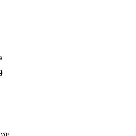
19
9
Ad’AP