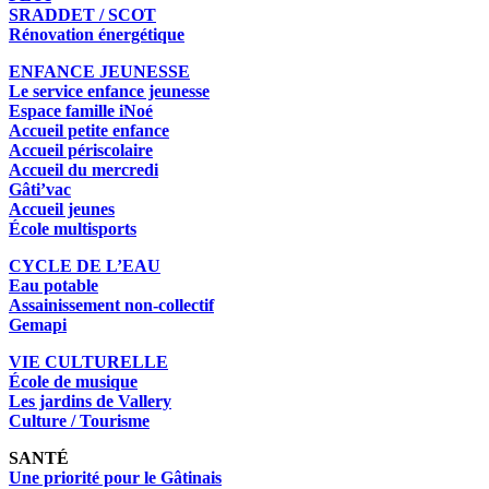
SRADDET / SCOT
Rénovation énergétique
ENFANCE JEUNESSE
Le service enfance jeunesse
Espace famille iNoé
Accueil petite enfance
Accueil périscolaire
Accueil du mercredi
Gâti’vac
Accueil jeunes
École multisports
CYCLE DE L’EAU
Eau potable
Assainissement non-collectif
Gemapi
VIE CULTURELLE
École de musique
Les jardins de Vallery
Culture / Tourisme
SANTÉ
Une priorité pour le Gâtinais