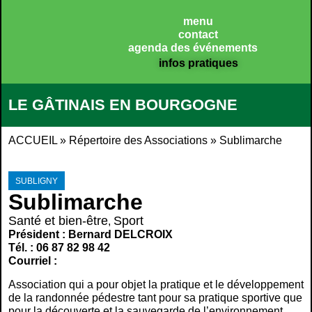
Panneau de gestion des cookies
menu
contact
agenda des événements
infos pratiques
LE GÂTINAIS EN BOURGOGNE
ACCUEIL
»
Répertoire des Associations
»
Sublimarche
SUBLIGNY
Sublimarche
Santé et bien-être
Sport
,
Président : Bernard DELCROIX
Tél. : 06 87 82 98 42
Courriel :
Association qui a pour objet la pratique et le développement
de la randonnée pédestre tant pour sa pratique sportive que
pour la découverte et la sauvegarde de l’environnement.