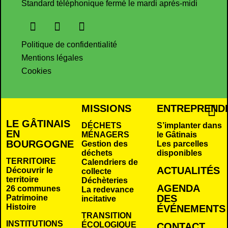
Standard téléphonique fermé le mardi après-midi
Politique de confidentialité
Mentions légales
Cookies
MISSIONS
ENTREPREND
LE GÂTINAIS
DÉCHETS
S’implanter dans
EN
MÉNAGERS
le Gâtinais
BOURGOGNE
Gestion des
Les parcelles
déchets
disponibles
TERRITOIRE
Calendriers de
ACTUALITÉS
Découvrir le
collecte
territoire
Déchèteries
AGENDA
26 communes
La redevance
DES
Patrimoine
incitative
Histoire
É
VÉNEMENTS
TRANSITION
INSTITUTIONS
ÉCOLOGIQUE
CONTACT