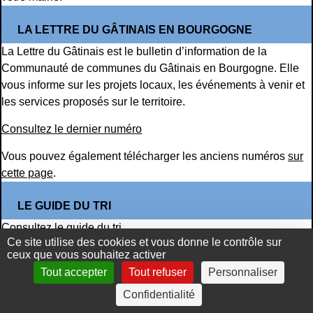
LA LETTRE DU GÂTINAIS EN BOURGOGNE
La Lettre du Gâtinais est le bulletin d’information de la
Communauté de communes du Gâtinais en Bourgogne. Elle
vous informe sur les projets locaux, les événements à venir et
les services proposés sur le territoire.
Consultez le dernier numéro
Vous pouvez également télécharger les anciens numéros
sur
cette page
.
LE GUIDE DU TRI
Consultez le guide du tri
Ce site utilise des cookies et vous donne le contrôle sur
Le guide est également disponible en version imprimée. Vous
ceux que vous souhaitez activer
pouvez le récupérer à la Communauté de communes ou dans
Tout accepter
Tout refuser
Personnaliser
votre mairie.
Confidentialité