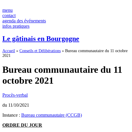
Panneau de gestion des cookies
Aller
au
menu
contenu
contact
agenda des événements
infos pratiques
Le gâtinais en Bourgogne
Accueil
»
Conseils et Délibérations
»
Bureau communautaire du 11 octobre
2021
Bureau communautaire du 11
octobre 2021
Procès-verbal
du 11/10/2021
Instance :
Bureau communautaire (CCGB)
ORDRE DU JOUR