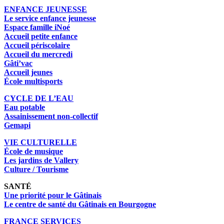
ENFANCE JEUNESSE
Le service enfance jeunesse
Espace famille iNoé
Accueil petite enfance
Accueil périscolaire
Accueil du mercredi
Gâti’vac
Accueil jeunes
École multisports
CYCLE DE L’EAU
Eau potable
Assainissement non-collectif
Gemapi
VIE CULTURELLE
École de musique
Les jardins de Vallery
Culture / Tourisme
SANTÉ
Une priorité pour le Gâtinais
Le centre de santé du Gâtinais en Bourgogne
FRANCE SERVICES