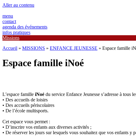
Aller au contenu
menu
contact
agenda des événements
infos pratiques
Missions
Accueil
»
MISSIONS
»
ENFANCE JEUNESSE
»
Espace famille i
Espace famille iNoé
L’espace famille
iNoé
du service Enfance Jeunesse s’adresse à tous les 
• Des accueils de loisirs
• Des accueils périscolaires
• De l’école multisports.
Cet espace vous permet :
• D’inscrire vos enfants aux diverses activités ;
• De réserver les jours sur lesquels vous souhaitez que vos enfants y pa