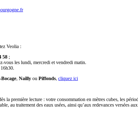
bourgogne.fr
tez Veolia :
4 58
;
z-vous les lundi, mercredi et vendredi matin.
à 16h30.
e-Bocage
,
Nailly
ou
Piffonds
,
cliquez ici
 dès la première lecture : votre consommation en mètres cubes, les périod
otable, au traitement des eaux usées, ainsi qu’aux redevances versées aux